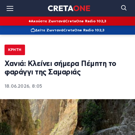
Ακούστε Ζωντανά
CretaOne Radio 102,3
Δείτε Ζωντανά
CretaOne Radio 102,3
ΚΡΉΤΗ
Χανιά: Κλείνει σήμερα Πέμπτη το
φαράγγι της Σαμαριάς
18.06.2026, 8:05