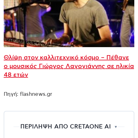
Θλίψη στον καλλιτεχνικό κόσμο – Πέθανε
ο μουσικός Γιώργος Λαγογιάννης σε ηλικία
48 ετών
Πηγή: flashnews.gr
ΠΕΡΙΛΗΨΗ ΑΠΟ CRETAONE AI
▼