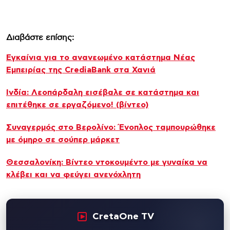
Διαβάστε επίσης:
Εγκαίνια για το ανανεωμένο κατάστημα Νέας
Εμπειρίας της CrediaBank στα Χανιά
Ινδία: Λεοπάρδαλη εισέβαλε σε κατάστημα και
επιτέθηκε σε εργαζόμενο! (βίντεο)
Συναγερμός στο Βερολίνο: Ένοπλος ταμπουρώθηκε
με όμηρο σε σούπερ μάρκετ
Θεσσαλονίκη: Βίντεο ντοκουμέντο με γυναίκα να
κλέβει και να φεύγει ανενόχλητη
CretaOne TV