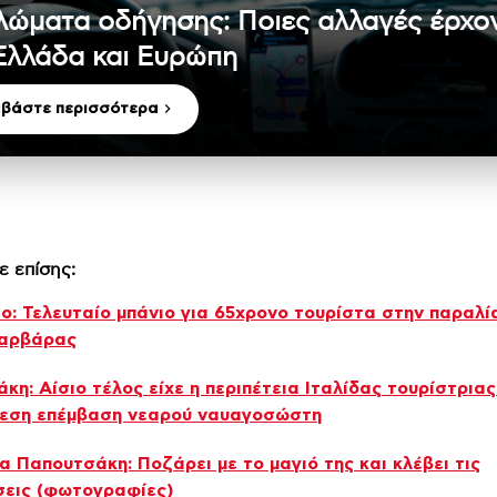
λώματα οδήγησης: Ποιες αλλαγές έρχο
Ελλάδα και Ευρώπη
αβάστε περισσότερα
ε επίσης:
ο: Τελευταίο μπάνιο για 65χρονο τουρίστα στην παραλί
Βαρβάρας
κη: Αίσιο τέλος είχε η περιπέτεια Ιταλίδας τουρίστρια
μεση επέμβαση νεαρού ναυαγοσώστη
α Παπουτσάκη: Ποζάρει με το μαγιό της και κλέβει τις
σεις (φωτογραφίες)