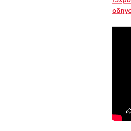
15χρο
οδηγο