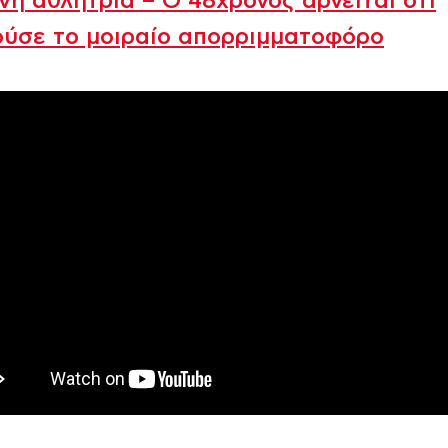
νη αθλήτρια – Ο 48χρονος αρνείται ότι
ύσε το μοιραίο απορριμματοφόρο