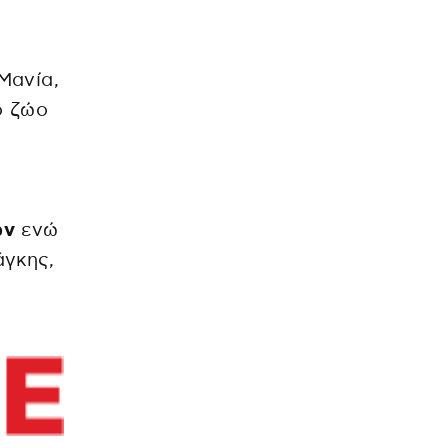
Μανία,
ο ζώο
ων
ενώ
άγκης,