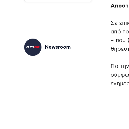
Αποστ
Σε επι
από το
– που 
Newsroom
θηρευτ
Για τη
σύμφων
ενημερ