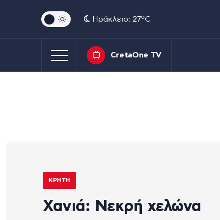
o
Ηράκλειο: 27
C
CretaOne TV
ΚΡΉΤΗ
Χανιά: Νεκρή χελώνα