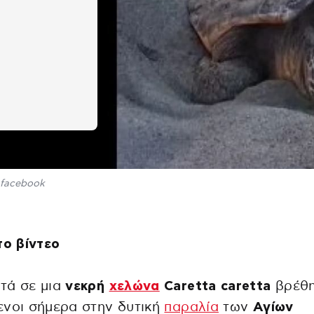
facebook
το βίντεο
τά σε μια
νεκρή
χελώνα
Caretta caretta
βρέθ
νοι σήμερα στην δυτική
παραλία
των
Αγίων