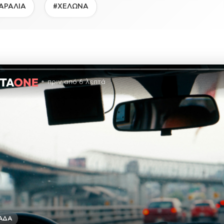
ΑΡΑΛΙΑ
#ΧΕΛΩΝΑ
πριν από 6 λεπτά
ΆΔΑ