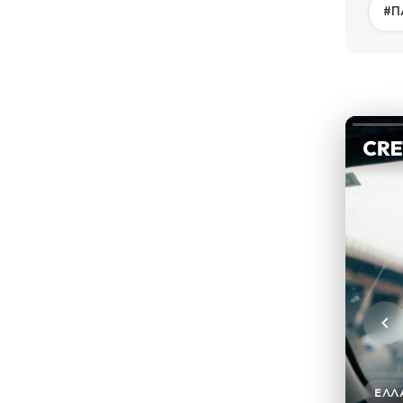
#Π
ΕΛΛ