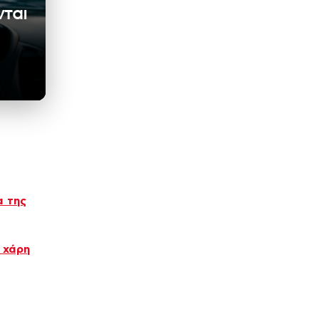
νται
α της
ς χάρη