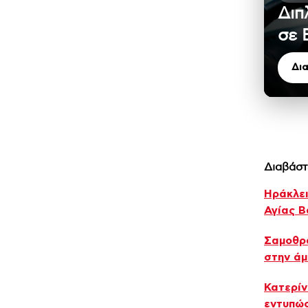
Διπ
σε 
Δι
Διαβάστ
Ηράκλει
Αγίας 
Σαμοθρά
στην ά
Κατερίν
εντυπώ