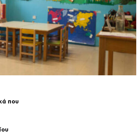
κά που
ίου