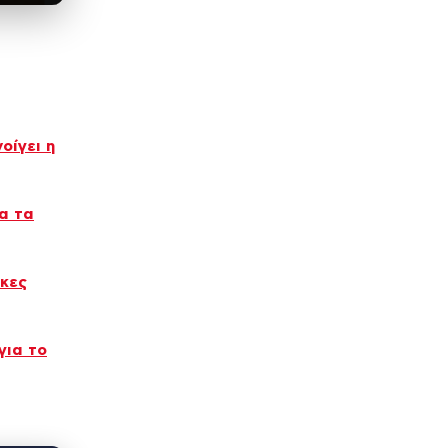
οίγει η
ια τα
ακες
για το