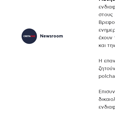
ενδια
στους 
Βρεφον
ενημερ
Newsroom
έχουν 
και τη
Η επαν
ζητούν
polchan
Επισυν
δικαιο
ενδια