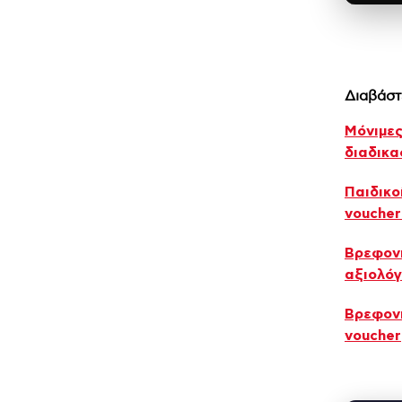
Διαβάστ
Μόνιμες
διαδικα
Παιδικο
voucher
Βρεφονη
αξιολόγ
Βρεφονη
voucher