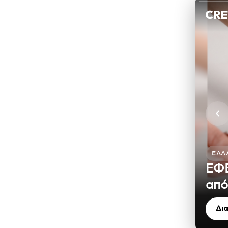
ΕΛΛ
ΕΦΕ
από
Δι