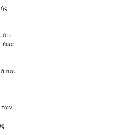
ής
, ότι
α έως
κά που
 των
ας
.