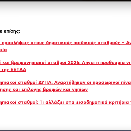
ε επίσης:
 προσλήψεις στους δημοτικούς παιδικούς σταθμούς – Αν
σία
ί και βρεφονηπιακοί σταθμοί 2026: Λήγει η προθεσμία γ
 της ΕΕΤΑΑ
πιακοί σταθμοί ΔΥΠΑ: Αναρτήθηκαν οι προσωρινοί πίν
ησης και επιλογής βρεφών και νηπίων
πιακοί σταθμοί: Τι αλλάζει στα εισοδηματικά κριτήρια 