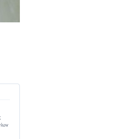
ς
νίων