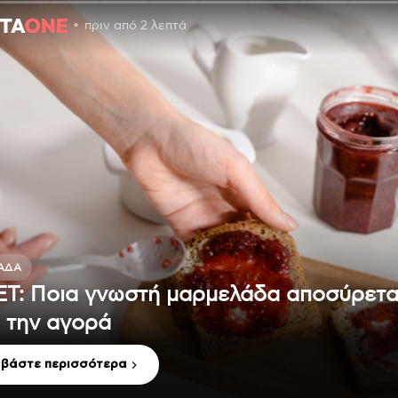
πριν από 2 λεπτά
ΆΔΑ
Τ: Ποια γνωστή μαρμελάδα αποσύρετα
 την αγορά
αβάστε περισσότερα