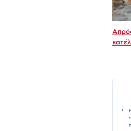
Απρόο
κατέλ