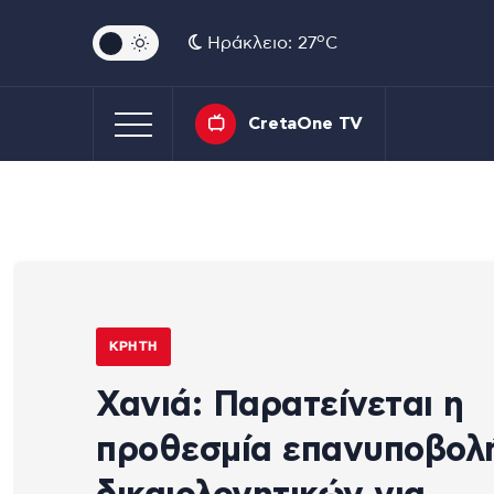
o
Ηράκλειο: 27
C
CretaOne TV
ΚΡΉΤΗ
Χανιά: Παρατείνεται η
προθεσμία επανυποβολ