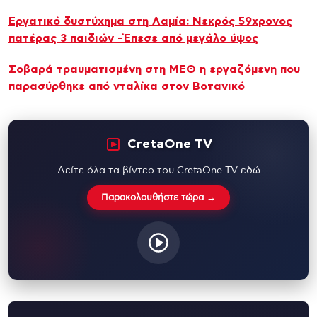
Εργατικό δυστύχημα στη Λαμία: Νεκρός 59χρονος
πατέρας 3 παιδιών -Έπεσε από μεγάλο ύψος
Σοβαρά τραυματισμένη στη ΜΕΘ η εργαζόμενη που
παρασύρθηκε από νταλίκα στον Βοτανικό
CretaOne TV
Δείτε όλα τα βίντεο του CretaOne TV εδώ
Παρακολουθήστε τώρα →