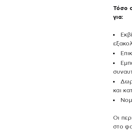
Τόσο ο
για:
Εκβ
εξακο
Επι
Εμπ
συναυτ
Δωρ
και κα
Νομ
Οι περ
στο φα