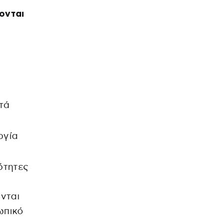
ονται
τά
ργία
ότητες
νται
ωπικό