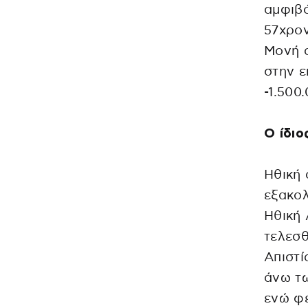
αμφιβό
57χρον
Μονή α
στην ε
-1.500
Ο ίδιο
Ηθική 
εξακο
Ηθική 
τελεσθ
Απιστί
άνω τω
ενώ φέ