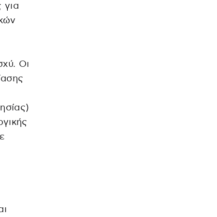
 για
ακών
σχύ. Οι
ίασης
ησίας)
ογικής
ε
αι