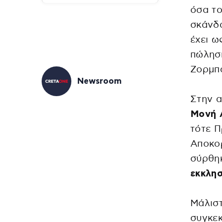
όσα το
σκάνδα
έχει ω
πώλησ
Ζορμπ
Newsroom
Στην α
Μονή Α
τότε 
Αποκορ
σύρθη
εκκλησ
Μάλιστ
συγκεκ