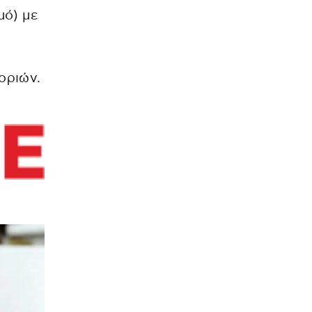
μό) με
οριών.