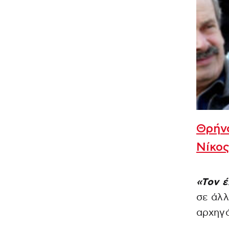
Θρήνο
Νίκο
«Τον έ
σε άλλ
αρχηγ