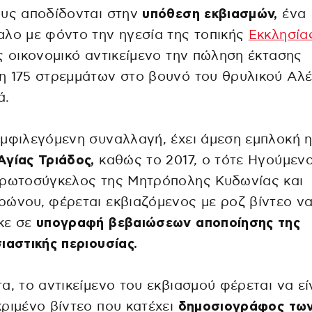
υς αποδίδονται στην
υπόθεση εκβιασμών,
ένα
λο με φόντο την ηγεσία της τοπικής
Εκκλησία
ς οικονομικό αντικείμενο την πώληση έκτασης
η 175 στρεμμάτων στο βουνό του θρυλικού Αλ
ά.
μφιλεγόμενη συναλλαγή, έχει άμεση εμπλοκή 
γίας Τριάδος,
καθώς το 2017, ο τότε Ηγούμενο
Πρωτοσύγκελος της Μητρόπολης Κυδωνίας και
ώνου, φέρεται εκβιαζόμενος με ροζ βίντεο ν
κε σε
υπογραφή βεβαιώσεων αποποίησης της
ιαστικής περιουσίας.
α, το αντικείμενο του εκβιασμού φέρεται να εί
ριμένο βίντεο που κατέχει
δημοσιογράφος τω