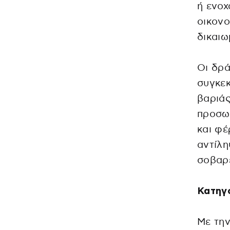
ή ενοχ
οικονο
δικαιω
Οι δρά
συγκεκ
βαριάς
προσωπ
και φέ
αντίλ
σοβαρέ
Κατηγ
Με την