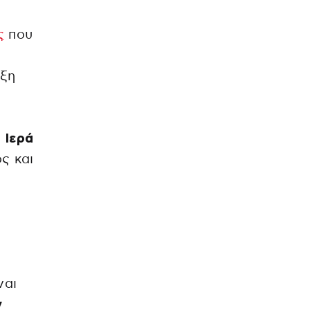
ς
που
έξη
η
Ιερά
ς και
α
ναι
ν