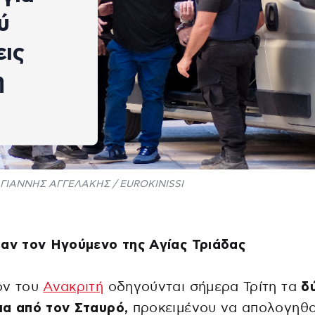
ύ
εις
η
ΓΙΑΝΝΗΣ ΑΓΓΕΛΑΚΗΣ / EUROKINISSI
αν τον Ηγούμενο της Αγίας Τριάδας
ον του
Ανακριτή
οδηγούνται σήμερα Τρίτη τα
δ
ια από τον Σταυρό,
προκειμένου να απολογηθο