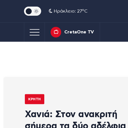
o
Ηράκλειο: 27
C
CretaOne TV
ΚΡΉΤΗ
Χανιά: Στον ανακριτή
σήμερα τα δύο αδέλφια 