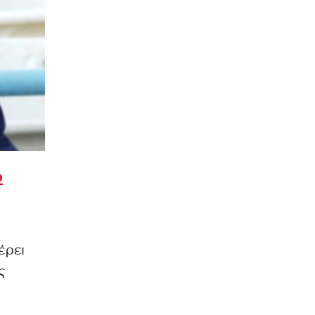
ο
ρει
ς