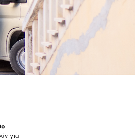
ύο
ύν για