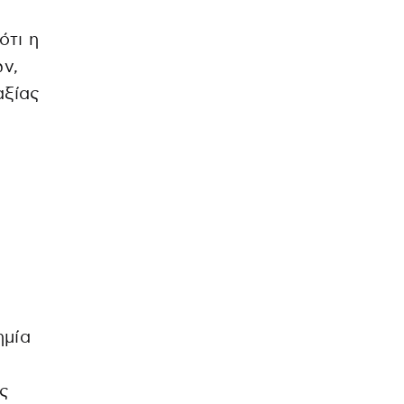
ότι η
ν,
αξίας
ημία
ως