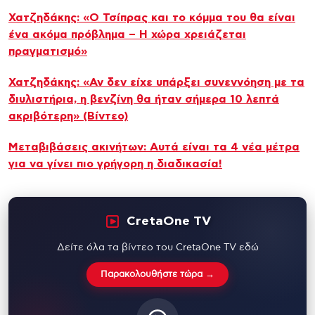
Χατζηδάκης: «Ο Τσίπρας και το κόμμα του θα είναι
ένα ακόμα πρόβλημα – Η χώρα χρειάζεται
πραγματισμό»
Χατζηδάκης: «Αν δεν είχε υπάρξει συνεννόηση με τα
διυλιστήρια, η βενζίνη θα ήταν σήμερα 10 λεπτά
ακριβότερη» (Βίντεο)
Μεταβιβάσεις ακινήτων: Αυτά είναι τα 4 νέα μέτρα
για να γίνει πιο γρήγορη η διαδικασία!
CretaOne TV
Δείτε όλα τα βίντεο του CretaOne TV εδώ
Παρακολουθήστε τώρα →