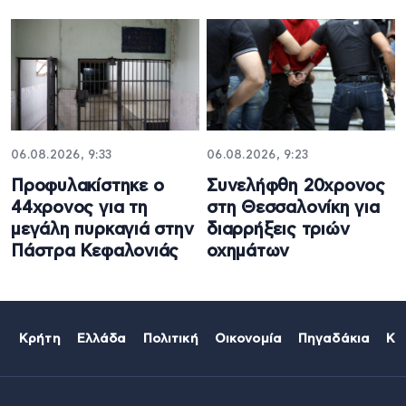
06.08.2026, 9:33
06.08.2026, 9:23
Προφυλακίστηκε ο
Συνελήφθη 20χρονος
44χρονος για τη
στη Θεσσαλονίκη για
μεγάλη πυρκαγιά στην
διαρρήξεις τριών
Πάστρα Κεφαλονιάς
οχημάτων
Κρήτη
Ελλάδα
Πολιτική
Οικονομία
Πηγαδάκια
Κό