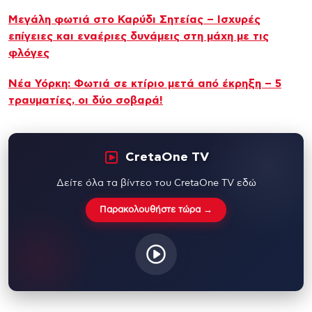
Μεγάλη φωτιά στο Καρύδι Σητείας – Ισχυρές
επίγειες και εναέριες δυνάμεις στη μάχη με τις
φλόγες
Νέα Υόρκη: Φωτιά σε κτίριο μετά από έκρηξη – 5
τραυματίες, οι δύο σοβαρά!
CretaOne TV
Δείτε όλα τα βίντεο του CretaOne TV εδώ
Παρακολουθήστε τώρα →