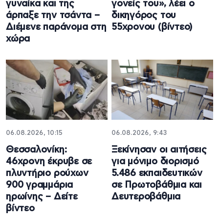
γυναίκα και της
γονείς του», λέει ο
άρπαξε την τσάντα –
δικηγόρος του
Διέμενε παράνομα στη
55χρονου (βίντεο)
χώρα
06.08.2026, 10:15
06.08.2026, 9:43
Θεσσαλονίκη:
Ξεκίνησαν οι αιτήσεις
46χρονη έκρυβε σε
για μόνιμο διορισμό
πλυντήριο ρούχων
5.486 εκπαιδευτικών
900 γραμμάρια
σε Πρωτοβάθμια και
ηρωίνης – Δείτε
Δευτεροβάθμια
βίντεο