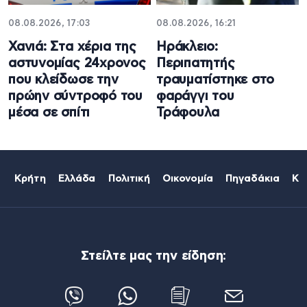
08.08.2026, 17:03
08.08.2026, 16:21
Χανιά: Στα χέρια της
Ηράκλειο:
αστυνομίας 24χρονος
Περιπατητής
που κλείδωσε την
τραυματίστηκε στο
πρώην σύντροφό του
φαράγγι του
μέσα σε σπίτι
Τράφουλα
Κρήτη
Ελλάδα
Πολιτική
Οικονομία
Πηγαδάκια
Κό
Στείλτε μας την είδηση: