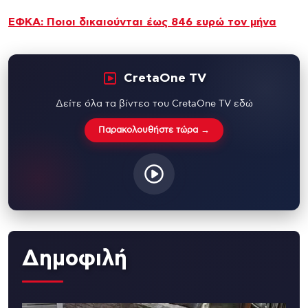
ΕΦΚΑ: Ποιοι δικαιούνται έως 846 ευρώ τον μήνα
CretaOne TV
Δείτε όλα τα βίντεο του CretaOne TV εδώ
Παρακολουθήστε τώρα →
Δημοφιλή