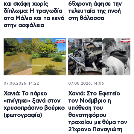
και σκάφη χωρίς
65χρονη άφησε την
δίπλωμα: Η τραγωδία
τελευταία της πνοή
στα Μάλια και τα κενά
στη θάλασσα
στην ασφάλεια
07.08.2026, 14:22
07.08.2026, 14:06
Χανιά: Το πάρκο
Χανιά: Στο Εφετείο
«πνίγηκε» ξανά στον
τον Νοέμβριο η
χρυσοπράσινο βούρκο
υπόθεση του
(φωτογραφία)
θανατηφόρου
τροχαίου με θύμα τον
21χρονο Παναγιώτη