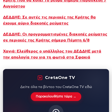
Κρήτη: Πού θα κοπεί το ρεύμα σήμερα Παρασκευή 7
Αυγούστου
ΔΕΔΔΗΕ: Σε αυτές τις περιοχές της Κρήτης θα
έχουμε αύριο διακοπές ρεύματος
ΔΕΔΔΗΕ: Oι προγραμματισμένες διακοπές ρεύματος
σε περιοχές της Κρήτης σήμερα Πέμπτη 6/8
Χανιά: Ελεύθερος ο υπάλληλος του ΔΕΔΔΗΕ μετά
την απολογία του για τη φωτιά στα Σφακιά
CretaOne TV
Δείτε όλα τα βίντεο του CretaOne TV εδώ
Παρακολουθήστε τώρα →