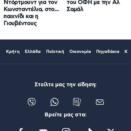
Ντόρτμουντ για τον
του ΟΦΗ με την Αλ
Κωνσταντέλια, στο…
Σαμάλ
παιχνίδι και η
Γιουβέντους
Κρήτη
Ελλάδα
Πολιτική
Οικονομία
Πηγαδάκια
Κό
Στείλτε μας την είδηση:
Βρείτε μας στα: