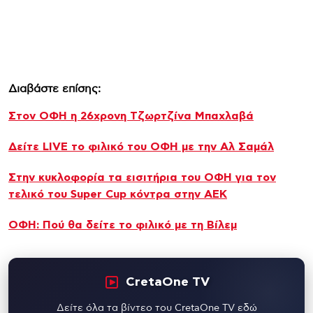
Διαβάστε επίσης:
Στον ΟΦΗ η 26χρονη Τζωρτζίνα Μπαχλαβά
Δείτε LIVE το φιλικό του ΟΦΗ με την Αλ Σαμάλ
Στην κυκλοφορία τα εισιτήρια του ΟΦΗ για τον
τελικό του Super Cup κόντρα στην ΑΕΚ
ΟΦΗ: Πού θα δείτε το φιλικό με τη Βίλεμ
CretaOne TV
Δείτε όλα τα βίντεο του CretaOne TV εδώ