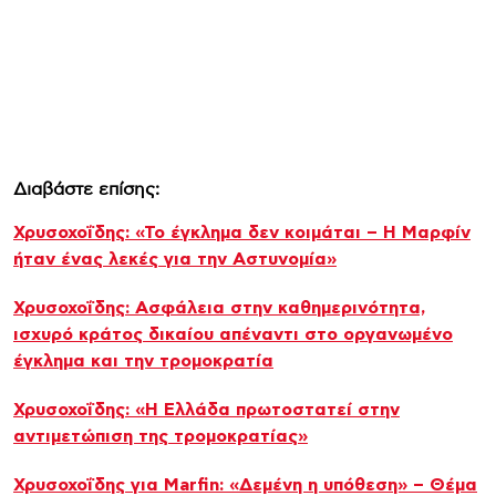
Διαβάστε επίσης:
Χρυσοχοΐδης: «Το έγκλημα δεν κοιμάται – Η Μαρφίν
ήταν ένας λεκές για την Aστυνομία»
Χρυσοχοΐδης: Ασφάλεια στην καθημερινότητα,
ισχυρό κράτος δικαίου απέναντι στο οργανωμένο
έγκλημα και την τρομοκρατία
Χρυσοχοΐδης: «Η Ελλάδα πρωτοστατεί στην
αντιμετώπιση της τρομοκρατίας»
Χρυσοχοΐδης για Marfin: «Δεμένη η υπόθεση» – Θέμα