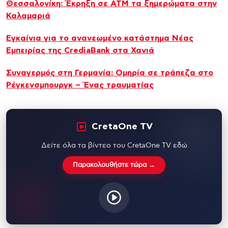
Θεσσαλονίκη: Έκρηξη σε ΑΤΜ τα ξημερώματα στην
Καλαμαριά
Εγκαίνια για το ανανεωμένο κατάστημα Νέας
Εμπειρίας της CrediaBank στα Χανιά
Συναγερμός στη Γερμανία: Ομηρία σε τράπεζα στο
Ρέγκενσμπουργκ – Ένας τραυματίας
CretaOne TV
Δείτε όλα τα βίντεο του CretaOne TV εδώ
Παρακολουθήστε τώρα →