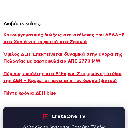
Διαβάστε επίσης:
Κακουργηματικές διώξεις στο στέλεχος του ΔΕΔΔΗΕ
στα Χανιά για τη φωτιά στα Σφακιά
Όμιλος ΔΕΗ: Επεκτείνεται δυναμικά στην αγορά της
Πολωνίας με χαρτοφυλάκιο ΑΠΕ 277,3 MW
Πύρινος εφιάλτης στο Ρέθυμνο: Στις φλόγες στύλος
της ΔΕΗ – Κρέμεται πάνω από τον δρόμο (βίντεο)
Πέντε χρόνια ΔΕΗ blue
CretaOne TV
Δείτε όλα τα βίντεο του CretaOne TV εδώ