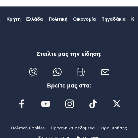
Κρήτη
Ελλάδα
Πολιτική
Οικονομία
Πηγαδάκια
Κό
Στείλτε μας την είδηση:
Βρείτε μας στα:
Πολιτική Cookies
Προσωπικά Δεδομένα
Όροι Χρήσης
Σχετικά με εμάς
Επικοινωνία