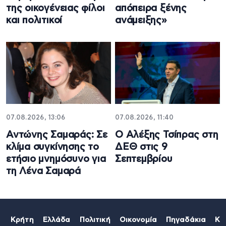
της οικογένειας φίλοι
απόπειρα ξένης
και πολιτικοί
ανάμειξης»
07.08.2026, 13:06
07.08.2026, 11:40
Αντώνης Σαμαράς: Σε
Ο Αλέξης Τσίπρας στη
κλίμα συγκίνησης το
ΔΕΘ στις 9
ετήσιο μνημόσυνο για
Σεπτεμβρίου
τη Λένα Σαμαρά
Κρήτη
Ελλάδα
Πολιτική
Οικονομία
Πηγαδάκια
Κό