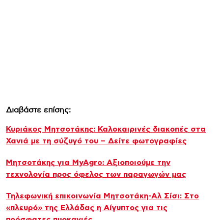
Διαβάστε επίσης:
Κυριάκος Μητσοτάκης: Καλοκαιρινές διακοπές στα
Χανιά με τη σύζυγό του – Δείτε φωτογραφίες
Μητσοτάκης για MyAgro: Αξιοποιούμε την
τεχνολογία προς όφελος των παραγωγών μας
Τηλεφωνική επικοινωνία Μητσοτάκη-Αλ Σίσι: Στο
«πλευρό» της Ελλάδας η Αίγυπτος για τις
πρόσφατες πυρκαγιές