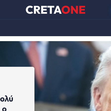
πολύ
 ο