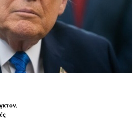
γκτον,
ές