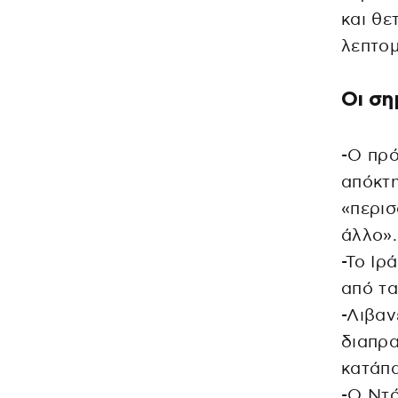
και θε
λεπτομ
Οι ση
-Ο πρό
απόκτη
«περι
άλλο».
-Το Ιρ
από τα
-Λιβαν
διαπρα
κατάπ
-Ο Ντό