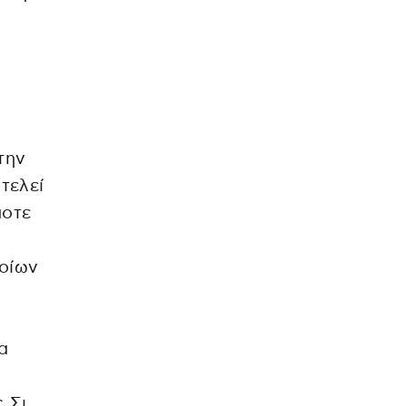
την
τελεί
ποτε
λοίων
α
 Σι