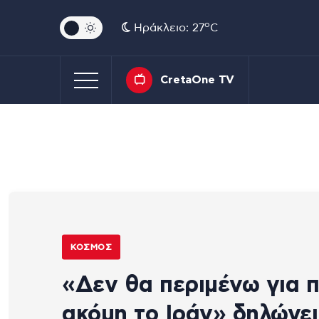
o
Ηράκλειο: 27
C
CretaOne TV
ΚΌΣΜΟΣ
«Δεν θα περιμένω για 
ακόμη το Ιράν» δηλώνει