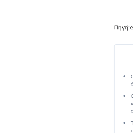
Πηγή:e
Τ