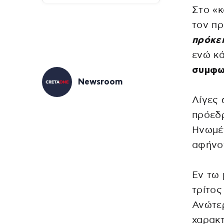
Στο «κ
τον π
πρόκει
ενώ κ
συμφω
Newsroom
Λίγες 
πρόεδρ
Ηνωμέν
αφήνο
Εν τω 
τρίτος
Ανώτερ
χαρακ