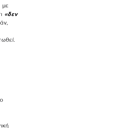
ή
με
τι
«δεν
άν,
τωθεί.
ς
 ο
ική