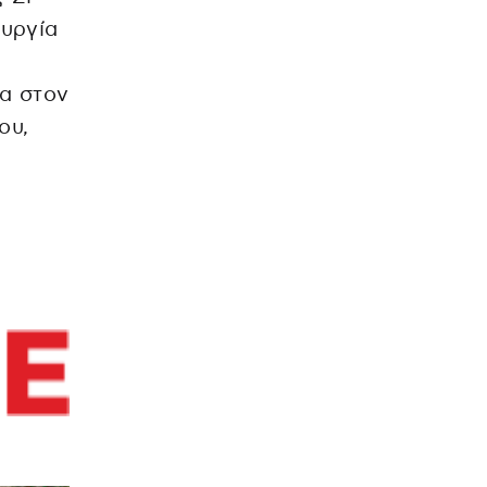
ουργία
α στον
ου,