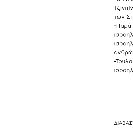
Τζινπί
των Σ
-Παρά 
ισραηλ
ισραη
ανθρώ
-Τουλά
ισραηλ
ΔΙΑΒΑΣ