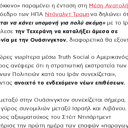
όκκινο» παραμένει η ένταση στη
Μέση Ανατολ
ρόεδρο των ΗΠΑ
Ντόναλντ Τραμπ
να δηλώνει ό
ται να κάνει υπομονή για πολύ ακόμη»
με το Ιρ
άλεσε
την Τεχεράνη να καταλήξει άμεσα σε
νία με την Ουάσινγκτον
, διαφορετικά θα εξον
ώρες νωρίτερα μέσω Truth Social ο Αμερικανό
ος ανέφερε ότι η στρατιωτική εκστρατεία των
ων Πολιτειών κατά του Ιράν συνεχίζεται»,
ντας
ανοιχτό το ενδεχόμενο νέων επιθέσεων.
μεταξύ στην Ουάσινγκτον συνεχίζεται σήμερα,
 γύρος συνομιλιών μεταξύ Ισραήλ και Λιβάνου.
ος αξιωματούχος του Στέιτ Ντιπάρτμεντ
τήρισε την πρώτη ημέρα των επαφών «παραγωγ