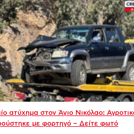
ίο ατύχημα στον Άγιο Νικόλαο: Αγροτικ
ούστηκε με φορτηγό – Δείτε φωτό