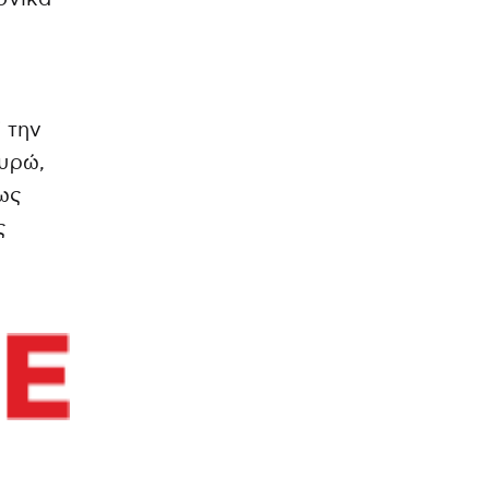
ί την
υρώ,
ως
ς