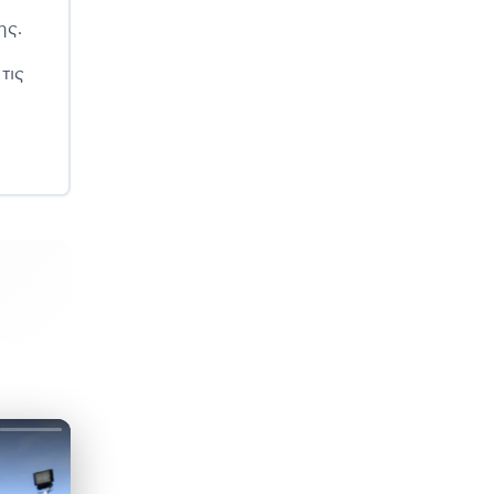
ης.
τις