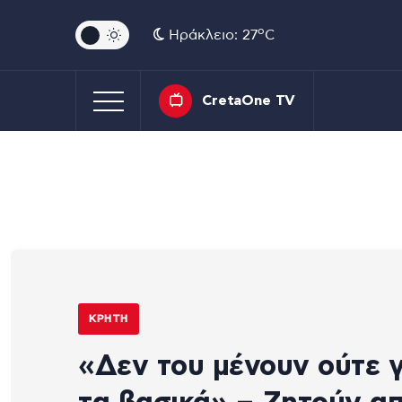
o
Ηράκλειο: 27
C
CretaOne TV
ΚΡΉΤΗ
«Δεν του μένουν ούτε γ