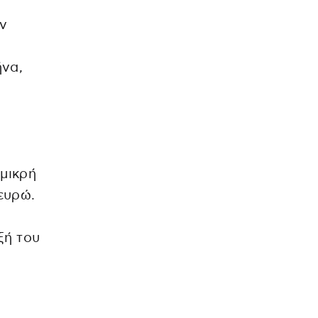
ν
να,
 μικρή
 ευρώ.
ξή του