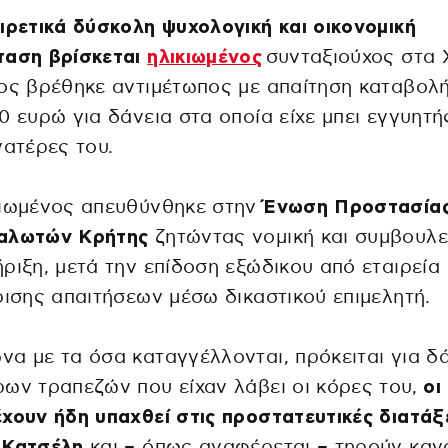
ιρετικά δύσκολη ψυχολογική και οικονομική
ταση βρίσκεται
ηλικιωμένος
συνταξιούχος στα 
ος βρέθηκε αντιμέτωπος με απαίτηση καταβολ
0 ευρώ για δάνεια στα οποία είχε μπει εγγυητή
γατέρες του.
κιωμένος απευθύνθηκε στην
Ένωση Προστασία
αλωτών Κρήτης
ζητώντας νομική και συμβουλε
ριξη, μετά την επίδοση εξώδικου από εταιρεία
ρισης απαιτήσεων μέσω δικαστικού επιμελητή.
α με τα όσα καταγγέλλονται, πρόκειται για δ
ων τραπεζών που είχαν λάβει οι κόρες του,
οι
χουν ήδη υπαχθεί στις προστατευτικές διατάξ
 Κατσέλη
και – όπως αναφέρεται – τηρούν καν