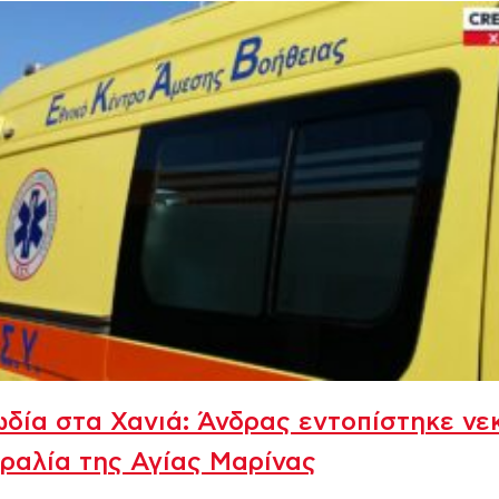
δία στα Χανιά: Άνδρας εντοπίστηκε νε
ραλία της Αγίας Μαρίνας