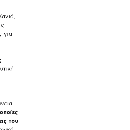
Χανιά,
ής
ς για
ς
υτική
άνεια
 οποίες
εις του
ονικά