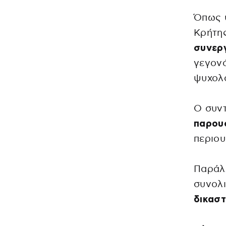
Όπως 
Κρήτη
συνερ
γεγονό
ψυχολο
Ο συν
παρου
περιου
Παράλλ
συνολ
δικαστ