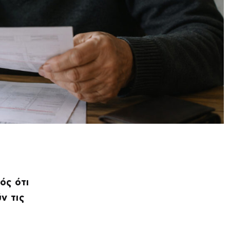
ός ότι
ν τις