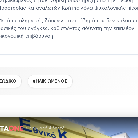
Ο ηλικιωμένος ζητάει νομική υποστήριξη από την Ένωση
Προστασίας Καταναλωτών Κρήτης λόγω ψυχολογικής πίεσ
Μετά τις πληρωμές δόσεων, το εισόδημά του δεν καλύπτει 
βασικές του ανάγκες, καθιστώντας αδύνατη την επιπλέον
οικονομική επιβάρυνση.
ΞΩΔΙΚΟ
#ΗΛΙΚΙΩΜΕΝΟΣ
πριν από 4 λεπτά