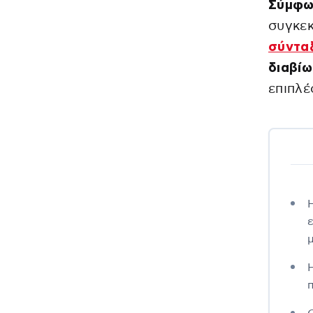
Σύμφω
συγκε
σύντα
διαβί
επιπλέ