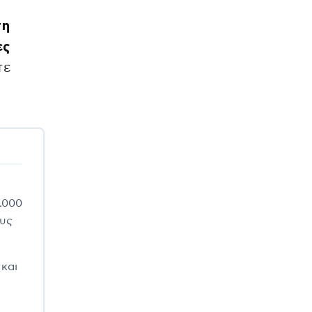
τη
ες
τε
.000
ους
 και