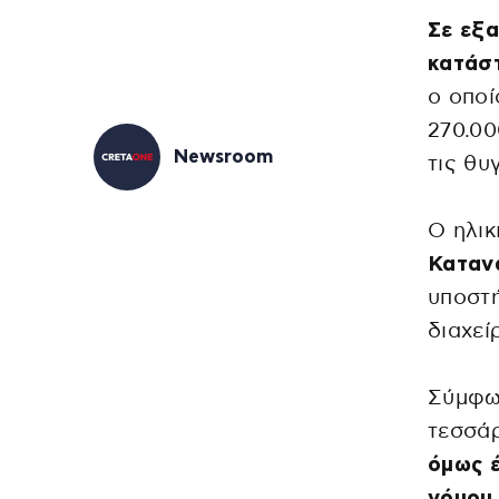
Σε εξα
κατάσ
ο οποί
270.00
Newsroom
τις θυ
Ο ηλι
Καταν
υποστή
διαχεί
Σύμφων
τεσσάρ
όμως έ
νόμου