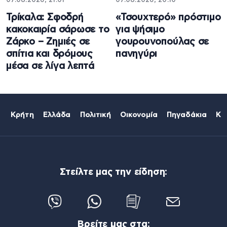
07.08.2026, 21:01
07.08.2026, 20:10
Τρίκαλα: Σφοδρή
«Τσουχτερό» πρόστιμο
κακοκαιρία σάρωσε το
για ψήσιμο
Ζάρκο – Ζημιές σε
γουρουνοπούλας σε
σπίτια και δρόμους
πανηγύρι
μέσα σε λίγα λεπτά
Κρήτη
Ελλάδα
Πολιτική
Οικονομία
Πηγαδάκια
Κό
Στείλτε μας την είδηση:
Βρείτε μας στα: