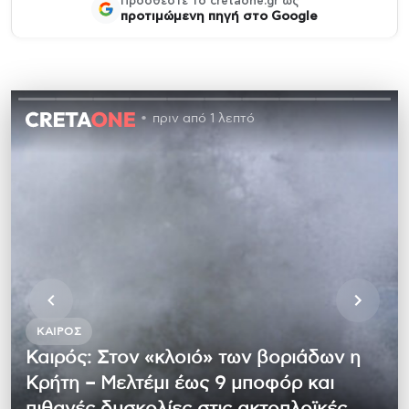
Προσθέστε το cretaone.gr ως
προτιμώμενη πηγή στο Google
πριν από 1 λεπτό
ΚΑΙΡΌΣ
Καιρός: Στον «κλοιό» των βοριάδων η
Κρήτη – Μελτέμι έως 9 μποφόρ και
πιθανές δυσκολίες στις ακτοπλοϊκές