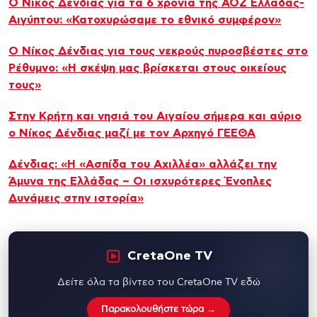
Ο Νίκος Δένδιας για τα 6 χρόνια της ΑΟΖ Ελλάδας-
Αιγύπτου: «Κατοχυρώσαμε το εθνικό συμφέρον»
Ο Νίκος Δένδιας για τους νεκρούς πυροσβέστες στο
Ρέθυμνο: «Η σκέψη μας βρίσκεται στους οικείους
τους»
Στην Κρήτη και νησιά του Αιγαίου σήμερα και αύριο
ο Νίκος Δένδιας μαζί με τον Αρχηγό ΓΕΕΘΑ
Δένδιας: «Η «Ασπίδα του Αχιλλέα» αλλάζει την
Άμυνα της Ελλάδας – Οι ισχυρότερες Ένοπλες
Δυνάμεις στην ιστορία»
CretaOne TV
Δείτε όλα τα βίντεο του CretaOne TV εδώ
Παρακολουθήστε τώρα →