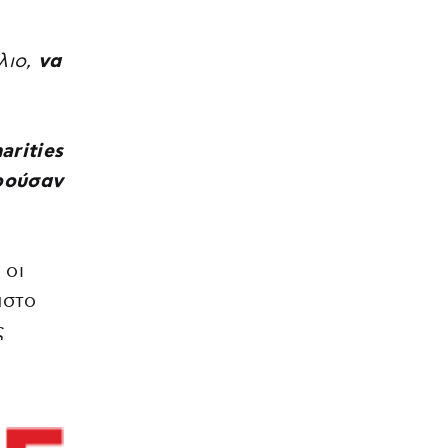
λιο,
να
arities
ρούσαν
 οι
αστο
ς