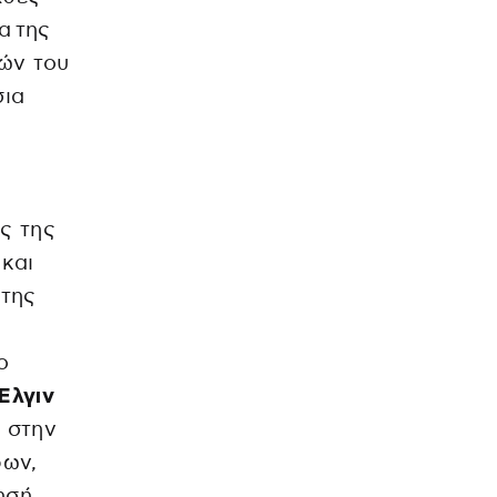
α της
τών του
σια
ς της
και
 της
ο
Έλγιν
, στην
φων,
ησή