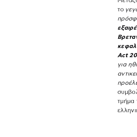
Μεταξύ
το
γεγ
πρόσφα
εξαιρέ
Βρετα
κεφαλα
Act 20
για ηθ
αντικε
προέλ
συμβολ
τμήμα 
ελληνι