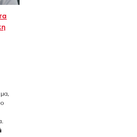
τα
κη
έμα,
το
α.
ά