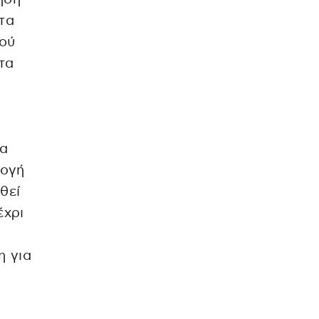
ιτα
μού
τα
να
μογή
θεί
έχρι
η για