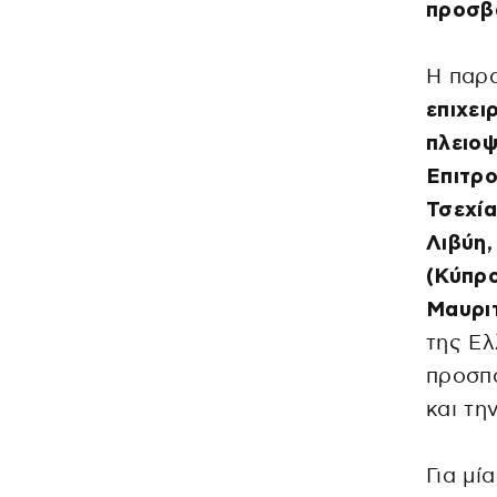
προσβά
Η παρο
επιχει
πλειο
Επιτρο
Τσεχία
Λιβύη,
(Κύπρο
Μαυριτ
της Ελ
προσπά
και τη
Για μί