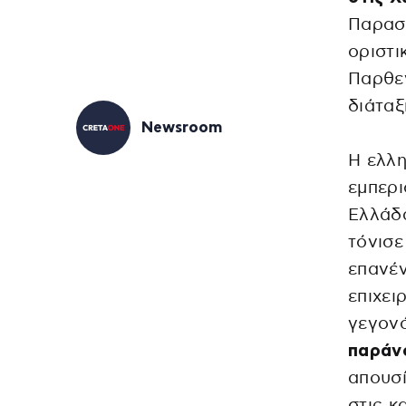
Παρασκ
οριστι
Παρθεν
διάταξ
Newsroom
Η ελλη
εμπερι
Ελλάδα
τόνισε
επανέ
επιχει
γεγονό
παράν
απουσί
στις κ