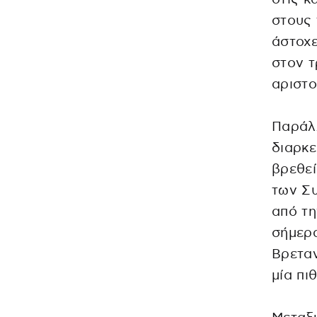
στους 
άστοχε
στον τ
αριστο
Παράλλ
διαρκε
βρεθεί
των Συ
από τη
σήμερα
Βρεταν
μία πι