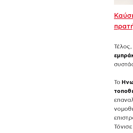
Καύσι
πρατή
Τέλος,
εμπρά
συστάσ
Το
Ηνω
τοποθ
επανα
νομοθε
επιστ
Τόνισε