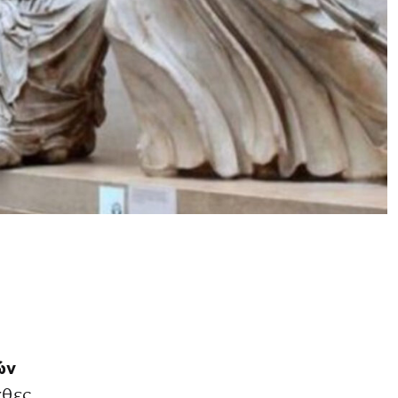
ών
χθες