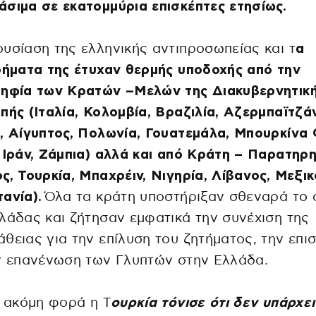
σιμα σε εκατομμύρια επισκέπτες ετησίως.
υσίαση της ελληνικής αντιπροσωπείας και τ
α
ρήματα της έτυχαν θερμής υποδοχής από την
ψηφία των Κρατών –Μελών της Διακυβερνητικ
πής (Ιταλία, Κολομβία, Βραζιλία, Αζερμπαϊτζάν
, Αίγυπτος, Πολωνία, Γουατεμάλα, Μπουρκίνα
 Ιράν, Ζάμπια) αλλά και από Κράτη – Παρατηρ
ς, Τουρκία, Μπαχρέιν, Νιγηρία, Λίβανος, Μεξικ
ανία).
Όλα τα κράτη υποστήριξαν σθεναρά το 
λάδας και ζήτησαν εμφατικά την συνέχιση της
θειας για την επίλυση του ζητήματος, την επι
ν επανένωση των Γλυπτών στην Ελλάδα.
α ακόμη φορά η Τ
ουρκία τόνισε ότι δεν υπάρχει