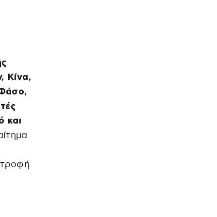
ής
, Κίνα,
 Φάσο,
ητές
ό και
αίτημα
στροφή