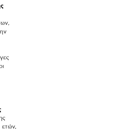
ης
των,
την
ίγες
οι
ς
ης
 ετών,