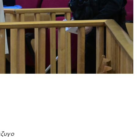
ύζυγο