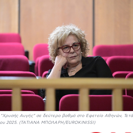
 “Χρυσής Αυγής” σε δεύτερο βαθμό στο Εφετείο Αθηνών, Τετά
ου 2025. (ΤΑΤΙΑΝΑ ΜΠΟΛΑΡΗ/EUROKINISSI)