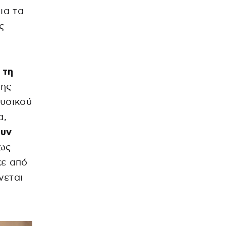
ια τα
ς
 τη
της
υσικού
α,
ουν
τως
ε από
νεται