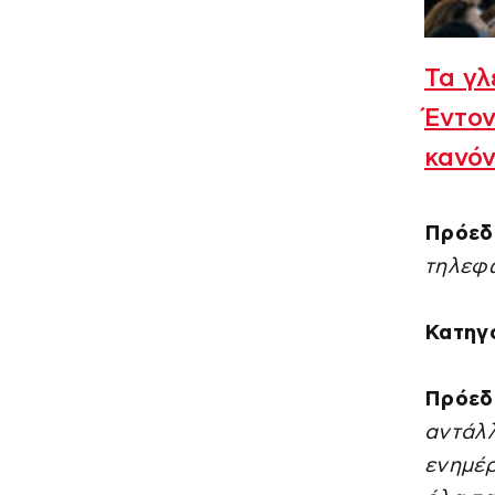
Τα γλ
Έντον
κανόν
Πρόεδ
τηλεφ
Κατηγ
Πρόεδ
αντάλ
ενημέρ