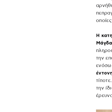
αρνήθη
πεπραγ
οποίες
Η κατη
Μάγδα
πληρο
την επ
ενόσ
έντον
τίποτε
την ίδ
έρευν