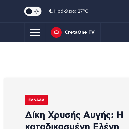
o
Ηράκλειο: 27
C
CretaOne TV
ΕΛΛΆΔΑ
Δίκη Χρυσής Αυγής: Η
καταδικασμένη Ελένη