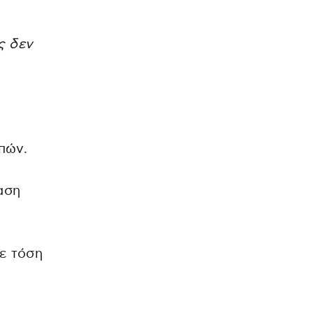
ς δεν
πών.
αση
ε τόση