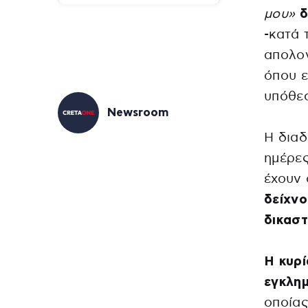
μου»
δ
-κατά 
απολο
όπου ε
υπόθε
Newsroom
Η διαδ
ημέρες
έχουν 
δείχν
δικαστ
Η κυρί
εγκλη
οποίας