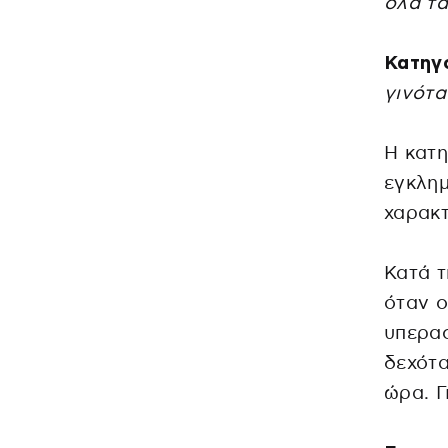
όλα τα
Κατηγ
γινότα
Η κατη
εγκλημ
χαρακτ
Κατά τ
όταν ο
υπερασ
δεχότα
ώρα. Γ