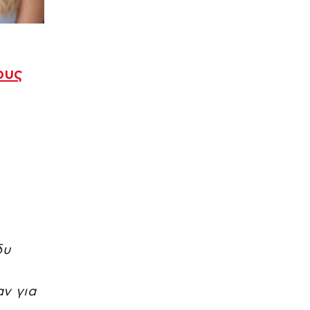
ους
δυ
ν για