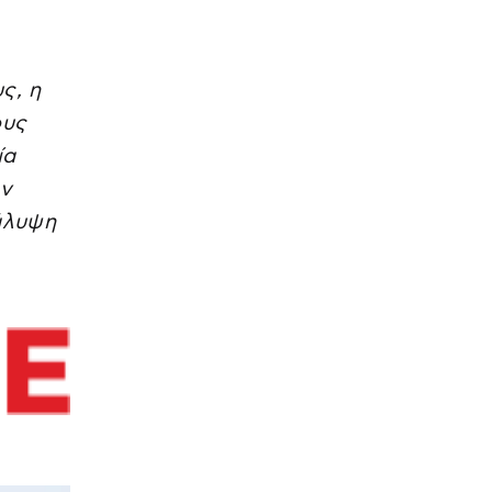
ς, η
ους
ία
ον
άλυψη