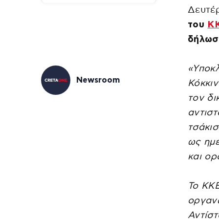
Δευτέ
του
Κ
δήλωσ
«Υποκλ
Newsroom
Κόκκιν
τον δι
αντιστ
τσάκισ
ως ημέ
και ορ
Το ΚΚΕ
οργανω
Αντίστ