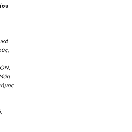
ίου
ικό
ούς,
ΠΟΝ,
 Μάη
νήμης
,