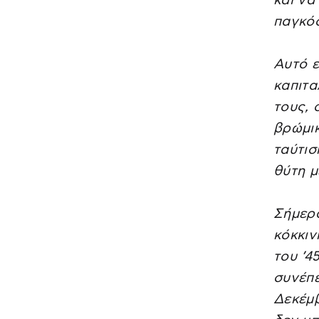
και να
παγκόσ
Αυτό ε
καπιτα
τους, 
βρώμικ
ταύτισ
θύτη μ
Σήμερα
κόκκιν
του ’4
συνέπε
Δεκέμβ