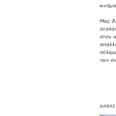
κινήμα
Μας δι
αταλάν
στον α
απαλλα
πόλεμο
των α
ΔΙΑΒΑΣ