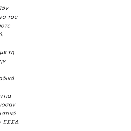
ϊόν
να του
ποτε
ό.
με τη
ην
αδικά
ντια
ρμοσαν
ιστικό
ν ΕΣΣΔ