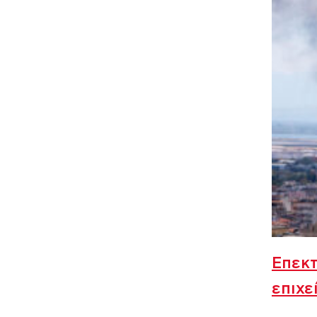
Επεκτ
επιχε