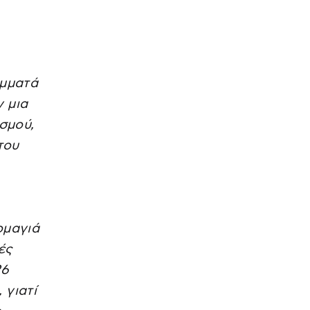
όμματά
ν μια
σμού,
του
ομαγιά
ές
26
 γιατί