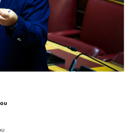
του
ου