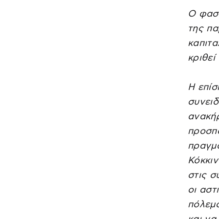
O φασι
της πα
καπιτα
κριθεί
H επίσ
συνειδ
ανακή
προσπα
πραγμα
Κόκκιν
στις σ
οι αστ
πόλεμο