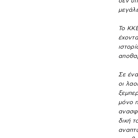
δεν υπ
μεγάλε
Το ΚΚΕ
έχοντα
ιστορί
αποθαρ
Σε ένα
οι λαο
ξεμπερ
μόνο π
ανασφά
δική τ
αναπτύ