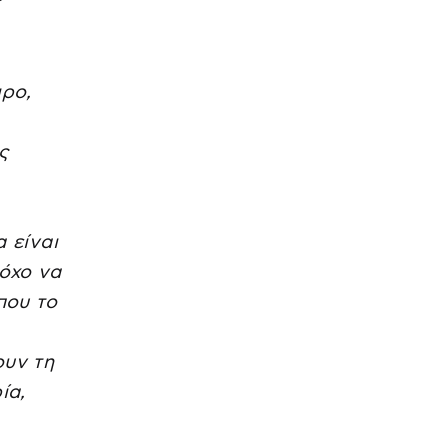
ς
ιρο,
ς
 είναι
τόχο να
που το
ουν τη
ία,