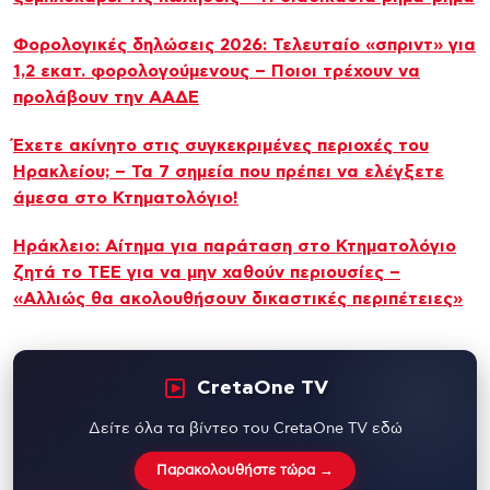
Φορολογικές δηλώσεις 2026: Τελευταίο «σπριντ» για
1,2 εκατ. φορολογούμενους – Ποιοι τρέχουν να
προλάβουν την ΑΑΔΕ
Έχετε ακίνητο στις συγκεκριμένες περιοχές του
Ηρακλείου; – Τα 7 σημεία που πρέπει να ελέγξετε
άμεσα στο Κτηματολόγιο!
Ηράκλειο: Αίτημα για παράταση στο Κτηματολόγιο
ζητά το ΤΕΕ για να μην χαθούν περιουσίες –
«Αλλιώς θα ακολουθήσουν δικαστικές περιπέτειες»
CretaOne TV
Δείτε όλα τα βίντεο του CretaOne TV εδώ
Παρακολουθήστε τώρα →