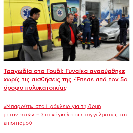
Τραγωδία στο Γουδί: Γυναίκα ανασύρθηκε
χωρίς τις αισθήσεις της -Έπεσε από τον 5ο
όροφο πολυκατοικίας
«Μπαρούτι» στο Ηράκλειο για τη δομή
μεταναστών – Στα κάγκελα οι επαγγελματίες του
επισιτισμού