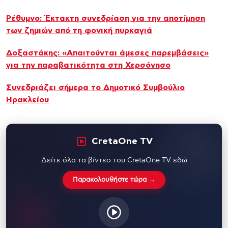
Ρέθυμνο: Έκτακτη συνεδρίαση για την αποτίμηση
των ζημιών από τη φονική πυρκαγιά
Δοξαστάκης: «Απαιτούνται άμεσες παρεμβάσεις»
για την παραβατικότητα στη Χερσόνησο
Συνεδριάζει σήμερα το Δημοτικό Συμβούλιο
Ηρακλείου
CretaOne TV
Δείτε όλα τα βίντεο του CretaOne TV εδώ
Παρακολουθήστε τώρα →