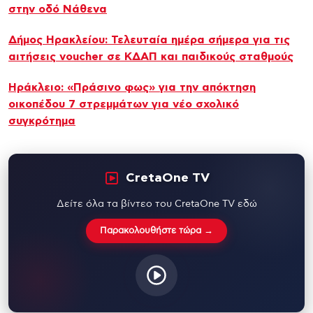
στην οδό Νάθενα
Δήμος Ηρακλείου: Τελευταία ημέρα σήμερα για τις
αιτήσεις voucher σε ΚΔΑΠ και παιδικούς σταθμούς
Ηράκλειο: «Πράσινο φως» για την απόκτηση
οικοπέδου 7 στρεμμάτων για νέο σχολικό
συγκρότημα
CretaOne TV
Δείτε όλα τα βίντεο του CretaOne TV εδώ
Παρακολουθήστε τώρα →