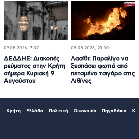
09.08.2026, 7:07
08.08.2026, 23:00
ΔΕΔΔΗΕ: Διακοπές
Λασίθι: Παραλίγο να
ρεύματος στην Κρήτη
ξεσπάσει φωτιά από
σήμερα Κυριακή 9
πεταμένο τσιγάρο στις
Αυγούστου
Λιθίνες
Κρήτη
Ελλάδα
Πολιτική
Οικονομία
Πηγαδάκια
Κό