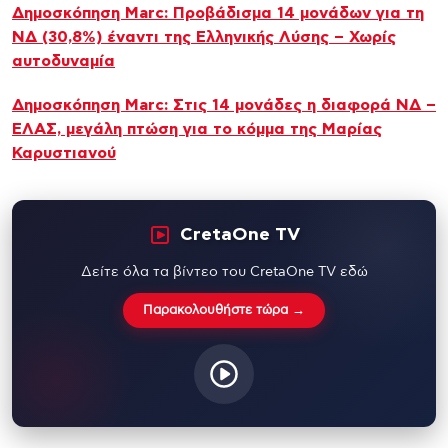
Δημοσκόπηση Marc: Προβάδισμα 14 μονάδων για τη
ΝΔ (30,8%) έναντι της Ελληνικής Λύσης – Χωρίς
αυτοδυναμία
Δημοσκόπηση Marc: Στις 14 μονάδες η διαφορά ΝΔ –
ΕΛΑΣ, μεγάλη πτώση για το κόμμα της Μαρίας
Καρυστιανού
CretaOne TV
Δείτε όλα τα βίντεο του CretaOne TV εδώ
Παρακολουθήστε τώρα →