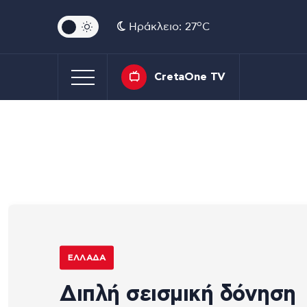
o
Ηράκλειο: 27
C
CretaOne TV
ΕΛΛΆΔΑ
Διπλή σεισμική δόνηση