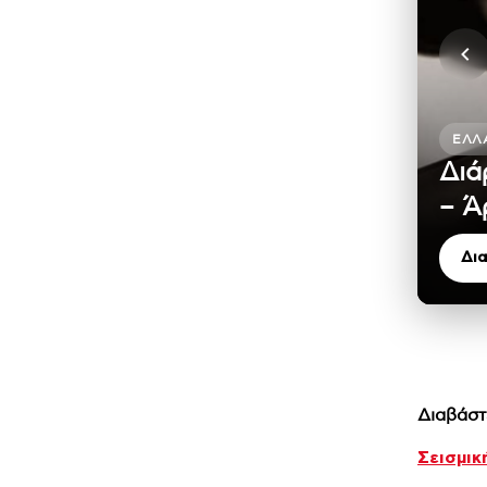
ΕΛΛ
Διά
– Ά
Δι
Διαβάστ
Σεισμικ