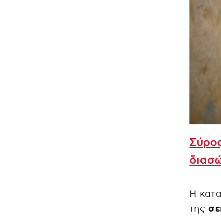
Σύρος
διασ
Η κατ
της
σε