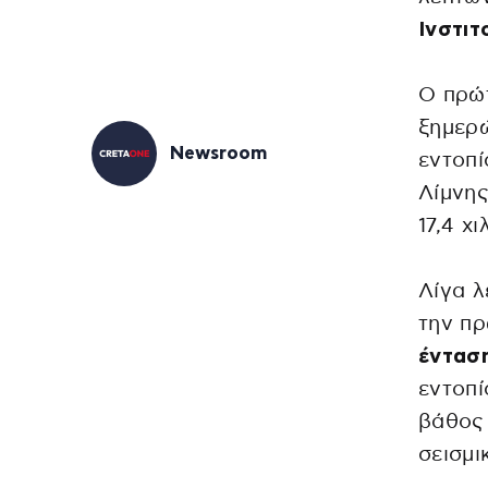
Ινστιτ
Ο πρώ
ξημερώ
Newsroom
εντοπί
Λίμνης
17,4 χ
Λίγα λ
την π
ένταση
εντοπί
βάθος 
σεισμι