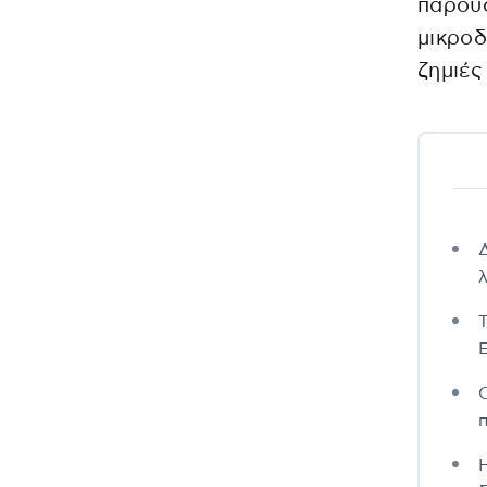
παρουσ
μικροδ
ζημιές
λ
Ε