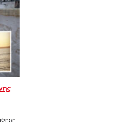
ονης
ύθηση