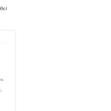
θεί
α.
,