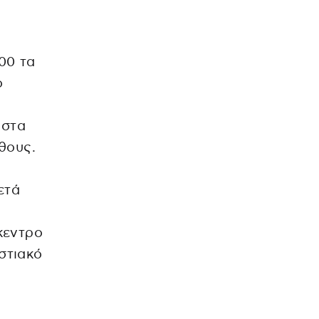
00 τα
ο
ς
 στα
άθους.
ετά
κεντρο
στιακό