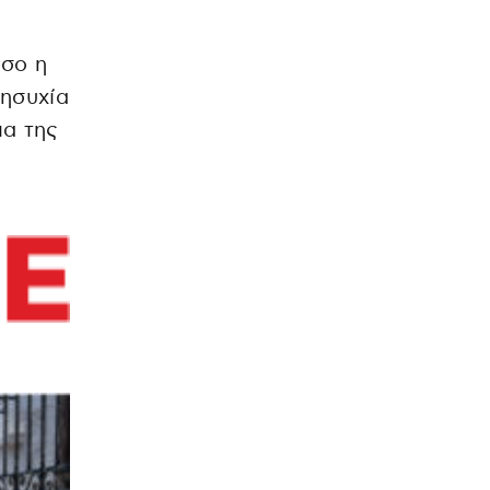
σο η
νησυχία
ια της