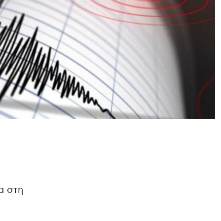
α στη