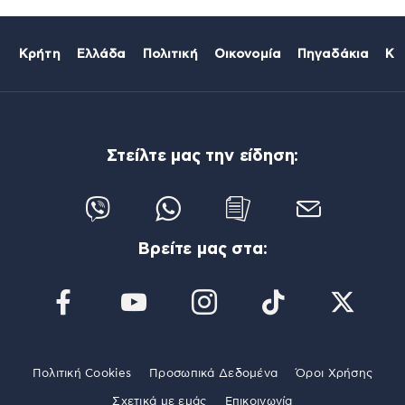
Κρήτη
Ελλάδα
Πολιτική
Οικονομία
Πηγαδάκια
Κό
Στείλτε μας την είδηση:
Βρείτε μας στα:
Πολιτική Cookies
Προσωπικά Δεδομένα
Όροι Χρήσης
Σχετικά με εμάς
Επικοινωνία