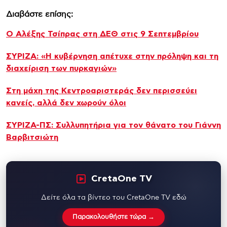
Διαβάστε επίσης:
Ο Αλέξης Τσίπρας στη ΔΕΘ στις 9 Σεπτεμβρίου
ΣΥΡΙΖΑ: «Η κυβέρνηση απέτυχε στην πρόληψη και τη
διαχείριση των πυρκαγιών»
Στη μάχη της Κεντροαριστεράς δεν περισσεύει
κανείς, αλλά δεν χωρούν όλοι
ΣΥΡΙΖΑ-ΠΣ: Συλλυπητήρια για τον θάνατο του Γιάννη
Βαρβιτσιώτη
CretaOne TV
Δείτε όλα τα βίντεο του CretaOne TV εδώ
Παρακολουθήστε τώρα →