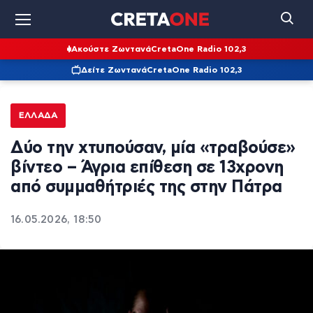
Ακούστε Ζωντανά
CretaOne Radio 102,3
Δείτε Ζωντανά
CretaOne Radio 102,3
ΕΛΛΆΔΑ
Δύο την χτυπούσαν, μία «τραβούσε»
βίντεο – Άγρια επίθεση σε 13χρονη
από συμμαθήτριές της στην Πάτρα
16.05.2026, 18:50