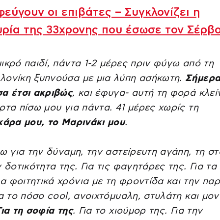
εύγουν οι επιβάτες – Συγκλονίζει η
ρία της 33χρονης που έσωσε τον Σέρβ
ικρό παιδί, πάντα 1-2 μέρες πριν φύγω από τη
λονίκη ξυπνούσα με μια λύπη ασήκωτη.
Σήμερ
α έτσι ακριβώς
, και έφυγα- αυτή τη φορά κλε
ρτα πίσω μου για πάντα. 41 μέρες χωρίς τη
κάρα μου, το Μαρινάκι μου
.
πω για την δύναμη, την αστείρευτη αγάπη, τη σ
ν δοτικότητα της. Για τις φαγητάρες της. Για τα
 φοιτητικά χρόνια με τη φροντίδα και την πα
ια το πόσο cool, ανοιχτόμυαλη, στυλάτη και μο
Για τη σοφία της
. Για το χιούμορ της. Για την