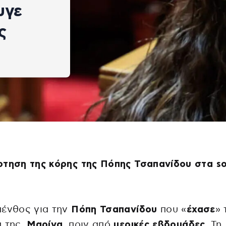
υγε
ς
τηση της κόρης της Πόπης Τσαπανίδου στα so
πένθος για την
Πόπη Τσαπανίδου
που «
έχασε
» 
 της,
Μαρίνα
, πριν από
μερικές εβδομάδες
. Τη