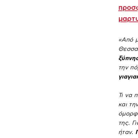
προσφ
μαρτυ
«Από μ
Θεσσα
ξύπνησ
την πό
γιαγια
Τι να 
και τη
όμορφα
της. Γ
ήταν.