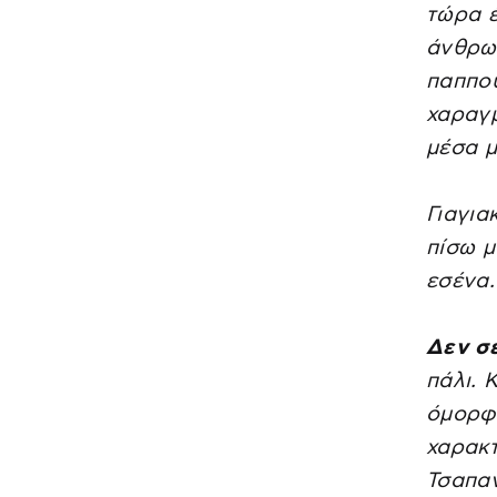
τώρα έ
άνθρωπ
παππού
χαραγμ
μέσα μ
Γιαγια
πίσω μ
εσένα.
Δεν σ
πάλι. 
όμορφε
χαρακτ
Τσαπα