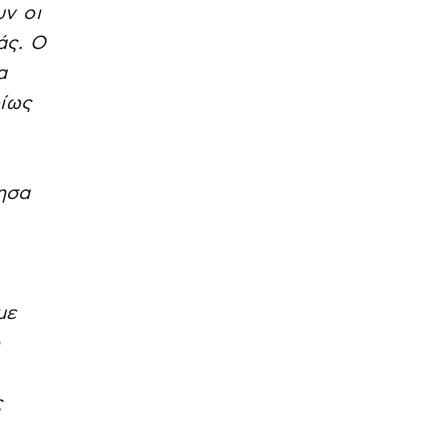
υν οι
άς. Ο
α
ρίως
ησα
με
ο
ς