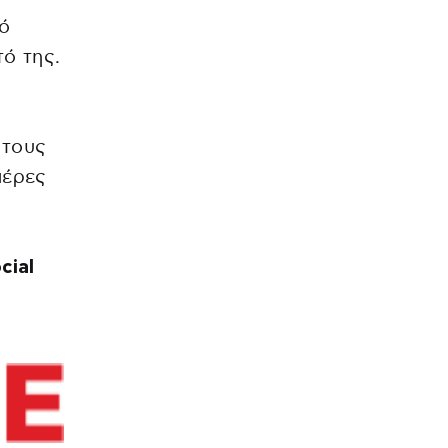
ό
τό της.
 τους
μέρες
cial