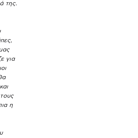
ά της.
υ
πες,
 μας
ε για
ιοι
Θα
και
 τους
πια η
υ