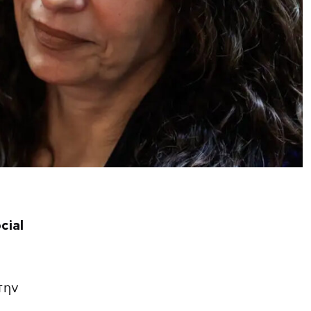
cial
την