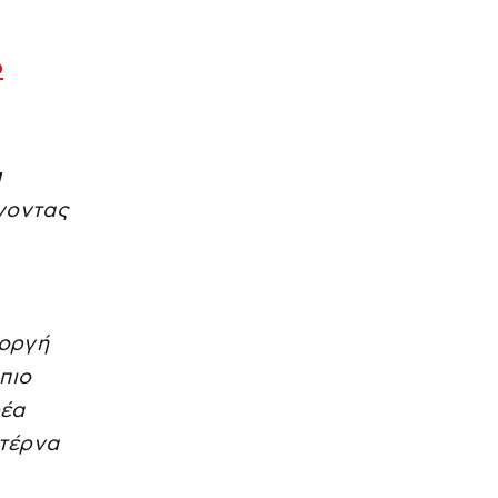
ο
α
ίνοντας
τοργή
 πιο
ρέα
ντέρνα