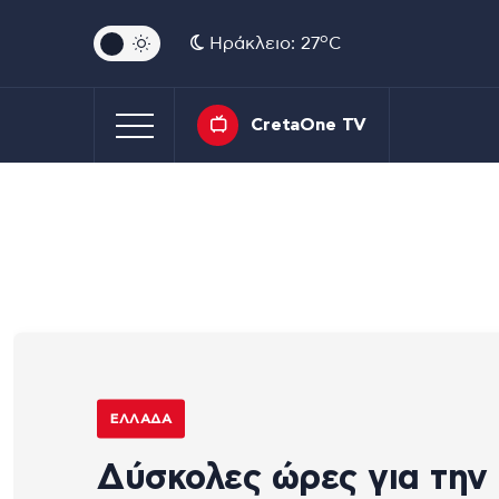
o
Ηράκλειο: 27
C
CretaOne TV
ΕΛΛΆΔΑ
Δύσκολες ώρες για την