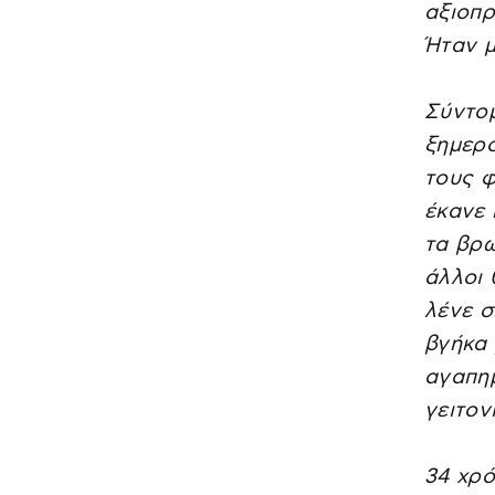
αξιοπρ
Ήταν μ
Σύντομ
ξημερο
τους φ
έκανε 
τα βρω
άλλοι 
λένε σ
βγήκα 
αγαπημ
γειτον
34 χρό