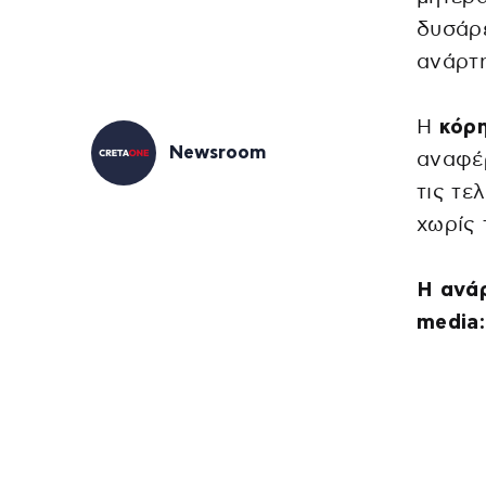
δυσάρε
ανάρτη
H
κόρ
Newsroom
αναφέρ
τις τε
χωρίς 
Η ανάρ
media: