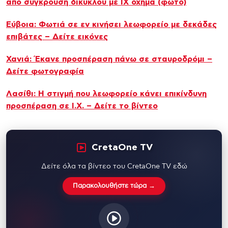
από σύγκρουση δικύκλου με ΙΧ όχημα (φώτο)
Εύβοια: Φωτιά σε εν κινήσει λεωφορείο με δεκάδες
επιβάτες – Δείτε εικόνες
Χανιά: Έκανε προσπέραση πάνω σε σταυροδρόμι –
Δείτε φωτογραφία
Λασίθι: Η στιγμή που λεωφορείο κάνει επικίνδυνη
προσπέραση σε Ι.Χ. – Δείτε το βίντεο
CretaOne TV
Δείτε όλα τα βίντεο του CretaOne TV εδώ
Παρακολουθήστε τώρα →