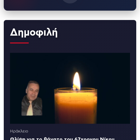
Δημοφιλή
Ηράκλειο
Θλίψη για το θάνατο του 67χρονου Νίκου