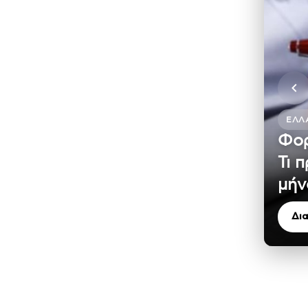
ΕΛΛ
Φορ
Τι 
μήν
Δι