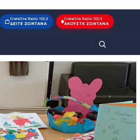
CretaOne Radio 102,3
CretaOne Radio 102,3
ΔΕΊΤΕ ΖΩΝΤΑΝΆ
ΑΚΟΎΣΤΕ ΖΩΝΤΑΝΆ