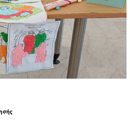
τησής