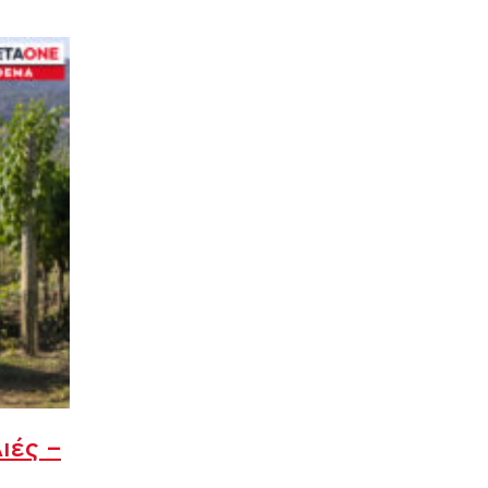
ιές –