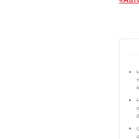
«Αυτό
τ
Ι
έ