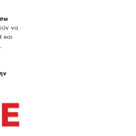
έσω
ούν να
 και
.
την