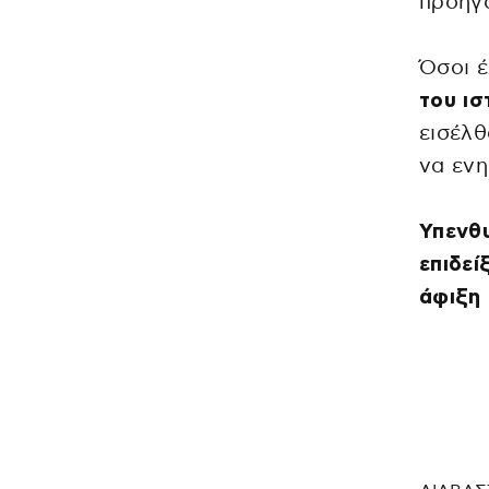
προηγ
Όσοι έ
του ισ
εισέλθ
να ενη
Υπενθυ
επιδεί
άφιξη