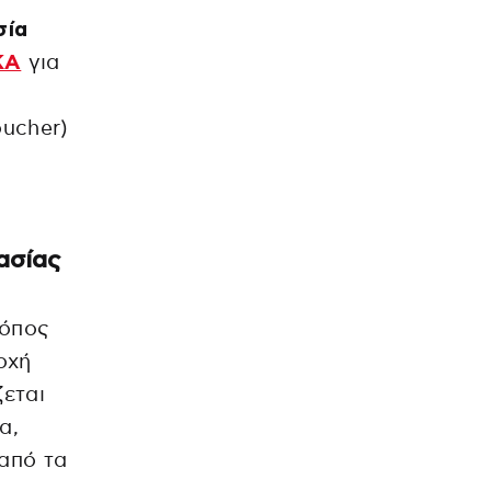
σία
ΚΑ
για
oucher)
ασίας
ρόπος
οχή
εται
α,
από τα