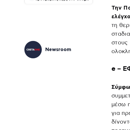
Την Πα
ελέγχ
τη θερ
σταδια
στους 
Newsroom
ολοκλη
e – Ε
Σύμφω
συμμετ
μέσω η
για πρ
δίνοντ