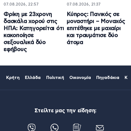
07.08.2026, 22:57
07.08.2026, 21:37
Φρίκη με 23χρονη
Κύπρος: Πανικός σε
δασκάλα χορού στις
μοναστήρι – Μοναχός
ΗΠΑ: Κατηγορείται ότι
επιτέθηκε με μαχαίρι
κακοποίησε
και τραυμάτισε δύο
σεξουαλικά δύο
άτομα
εφήβους
Κρήτη
Ελλάδα
Πολιτική
Οικονομία
Πηγαδάκια
Κό
Στείλτε μας την είδηση: