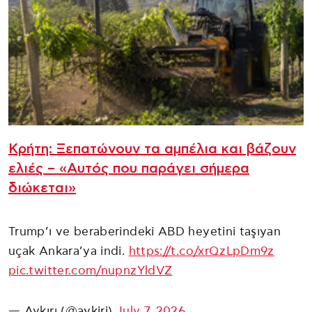
Κρήτη: Ξεπατώνουν τα αμπέλια και βάζουν
ελιές – «Αυτός που παράγει σήμερα
διώκεται»
Trump’ı ve beraberindeki ABD heyetini taşıyan
uçak Ankara’ya indi.
https://t.co/xrQzLpDm9z
pic.twitter.com/nupnzYldVZ
— Aykırı (@aykiri)
July 7, 2026