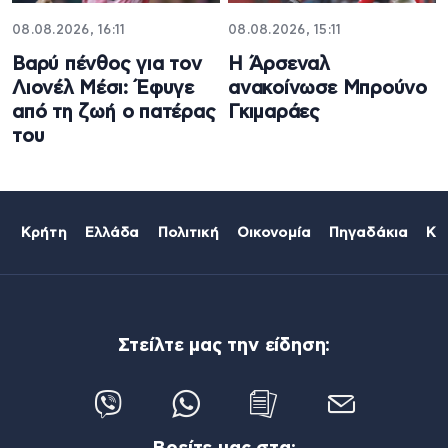
08.08.2026, 16:11
08.08.2026, 15:11
Βαρύ πένθος για τον
Η Άρσεναλ
Λιονέλ Μέσι: Έφυγε
ανακοίνωσε Μπρούνο
από τη ζωή ο πατέρας
Γκιμαράες
του
Κρήτη
Ελλάδα
Πολιτική
Οικονομία
Πηγαδάκια
Κό
Στείλτε μας την είδηση: