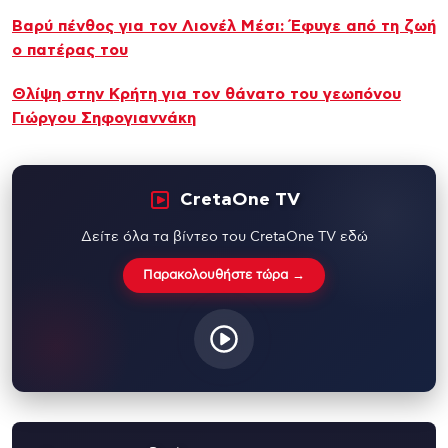
Βαρύ πένθος για τον Λιονέλ Μέσι: Έφυγε από τη ζωή
ο πατέρας του
Θλίψη στην Κρήτη για τον θάνατο του γεωπόνου
Γιώργου Σηφογιαννάκη
CretaOne TV
Δείτε όλα τα βίντεο του CretaOne TV εδώ
Παρακολουθήστε τώρα →