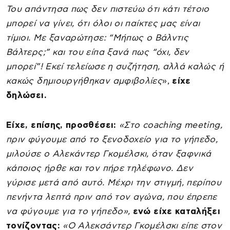
Του απάντησα πως δεν πιστεύω ότι κάτι τέτοιο
μπορεί να γίνει, ότι όλοι οι παίκτες μας είναι
τίμιοι. Με ξαναρώτησε: “Μήπως ο Βάλντις
Βάλτερς;” και του είπα ξανά πως “όχι, δεν
μπορεί”! Εκεί τελείωσε η συζήτηση, αλλά καλώς ή
κακώς δημιουργήθηκαν αμφιβολίες
»,
είχε
δηλώσει.
Είχε, επίσης, προσθέσει:
«Στο coaching meeting,
πριν φύγουμε από το ξενοδοχείο για το γήπεδο,
μιλούσε ο Αλεκάντερ Γκομέλσκι, όταν ξαφνικά
κάποιος ήρθε και τον πήρε τηλέφωνο. Δεν
γύρισε μετά από αυτό. Μέχρι την στιγμή, περίπου
πενήντα λεπτά πριν από τον αγώνα, που έπρεπε
να φύγουμε για το γήπεδο»,
ενώ είχε καταλήξει
τονίζοντας:
«Ο Αλεκσάντερ Γκομέλσκι είπε στον