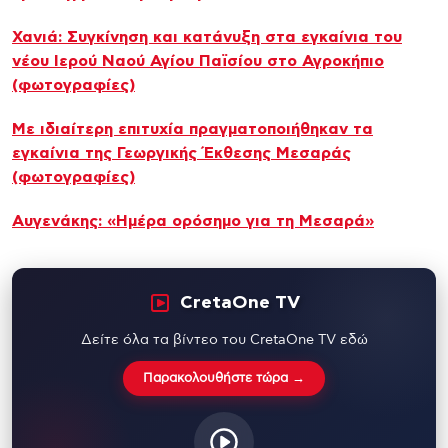
Χανιά: Συγκίνηση και κατάνυξη στα εγκαίνια του
νέου Ιερού Ναού Αγίου Παϊσίου στο Αγροκήπιο
(φωτογραφίες)
Με ιδιαίτερη επιτυχία πραγματοποιήθηκαν τα
εγκαίνια της Γεωργικής Έκθεσης Μεσαράς
(φωτογραφίες)
Αυγενάκης: «Ημέρα ορόσημο για τη Μεσαρά»
CretaOne TV
Δείτε όλα τα βίντεο του CretaOne TV εδώ
Παρακολουθήστε τώρα →