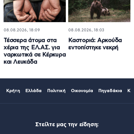
08.08.2026, 18:09
08.08.2026, 18:03
Τέσσερα άτομα στα
Καστοριά: Αρκούδα
χέρια της ΕΛ.ΑΣ. για
εντοπίστηκε νεκρή
ναρκωτικά σε Κέρκυρα
και Λευκάδα
Κρήτη
Ελλάδα
Πολιτική
Οικονομία
Πηγαδάκια
Κό
Στείλτε μας την είδηση: