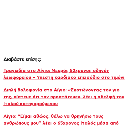
Διαβάστε επίσης:
Τραγωδία στο Αίγιο: Νεκρός 52χρονος οδηγός
λεωφορείου – Υπέστη καρδιακό επεισόδιο στο τιμόνι
Διπλή δολοφονία στο Αίγιο: «Σκοτώνοντας τον γιο
της, πίστευε ότι τον προστάτευε», λέει η αδελφή του
Ιταλού κατηγορούμενου
Αίγιο: “Είμαι αθώος, θέλω να θρηνήσω τους
ανθρώπους μου” λέει ο 65χρονος Ιταλός μέσα από