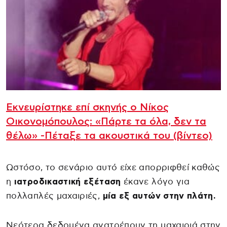
Εκνευρίστηκε επί σκηνής ο Νίκος
Οικονομόπουλος: «Πάρτε τα όλα, δεν τα
θέλω» -Πέταξε τα ακουστικά του (βίντεο)
Ωστόσο, το σενάριο αυτό είχε απορριφθεί καθώς
η
ιατροδικαστική εξέταση
έκανε λόγο για
πολλαπλές μαχαιριές,
μία εξ αυτών στην πλάτη.
Νεότερα δεδομένα ανατρέπουν τη μαχαιριά στην