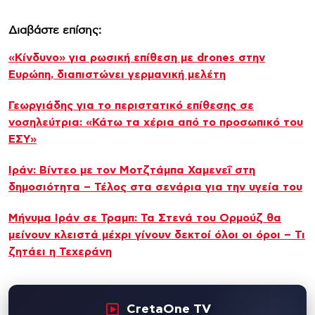
Διαβάστε επίσης:
«Κίνδυνο» για ρωσική επίθεση με drones στην
Ευρώπη, διαπιστώνει γερμανική μελέτη
Γεωργιάδης για το περιστατικό επίθεσης σε
νοσηλεύτρια: «Κάτω τα χέρια από το προσωπικό του
ΕΣΥ»
Ιράν: Βίντεο με τον Μοτζτάμπα Χαμενεΐ στη
δημοσιότητα – Τέλος στα σενάρια για την υγεία του
Μήνυμα Ιράν σε Τραμπ: Τα Στενά του Ορμούζ θα
μείνουν κλειστά μέχρι γίνουν δεκτοί όλοι οι όροι – Τι
ζητάει η Τεχεράνη
CretaOne TV