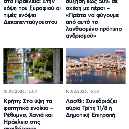
στο Ηράκλειο: Στην
αύξηση έως 50% σε
κόψη του ξυραφιού οι
σχέση με πέρσι –
τιμές ενόψει
«Πρέπει να φύγουμε
Δεκαπενταύγουστου
από αυτό το
λανθασμένο πρότυπο
ανδρισμού»
10.08.2026, 15:04
10.08.2026, 15:03
Κρήτη: Στα ύψη τα
Λασίθι: Συνεδριάζει
φοιτητικά ενοίκια –
αύριο Τρίτη 11/8 η
Ρέθυμνο, Χανιά και
Δημοτική Επιτροπή
Ηράκλειο στις