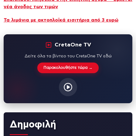
νέα άνοδος των τιμών
Τα λιμάνια με ακτοπλοϊκά εισιτήρια από 3 ευρώ
CretaOne TV
Δείτε όλα τα βίντεο του CretaOne TV εδώ
Παρακολουθήστε τώρα →
Δημοφιλή