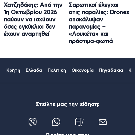
Χατζηδάκης: Από την
Σαρωτικοί έλεγχοι
1η Οκτωβρίου 2026
στις παραλίες: Drones
παύουν να ισχύουν
αποκάλυψαν
όσες εγκύκλιοι δεν
παρανομίες –
έχουν αναρτηθεί
«Λουκέτα» και
πρόστιμα-φωτιά
Κρήτη
Ελλάδα
Πολιτική
Οικονομία
Πηγαδάκια
Κό
Στείλτε μας την είδηση: