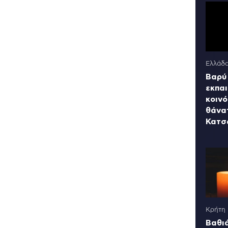
Ελλάδ
Βαρύ
εκπαι
κοινό
θάνα
Κατσ
Κρήτη
Βαθιά