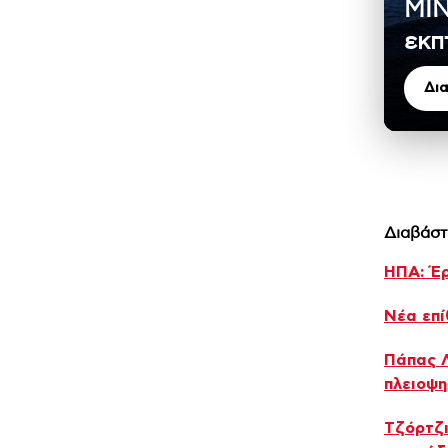
MIN
εκπ
Δι
Διαβάστ
ΗΠΑ: Έρ
Νέα επί
Πάπας Λ
πλειοψ
Τζόρτζι