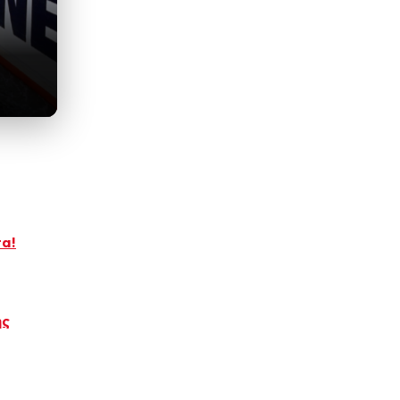
τα!
ης