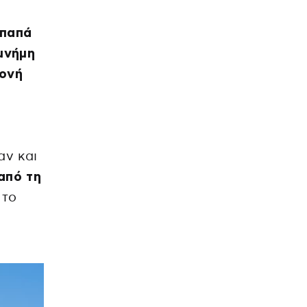
παπά
 μνήμη
ονή
αν και
από τη
 το