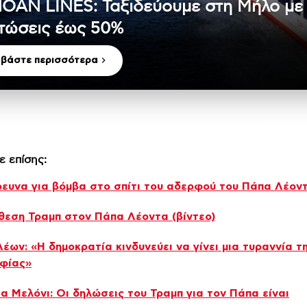
OAN LINES: Ταξιδεύουμε στη Μήλο με
τώσεις έως 50%
αβάστε περισσότερα
ε επίσης:
ευνα για βόμβα στο σπίτι του αδερφού του Πάπα Λέον
θεση Τραμπ στον Πάπα Λέοντα (βίντεο)
έων: «Η δημοκρατία κινδυνεύει να γίνει μια τυραννία τ
ηφίας»
α Μελόνι: Οι δηλώσεις του Τραμπ για τον Πάπα είναι