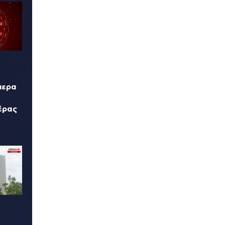
μερα
έρας