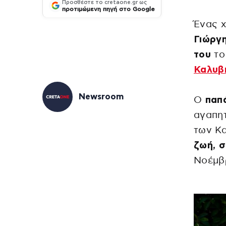
Προσθέστε το cretaone.gr ως
προτιμώμενη πηγή στο Google
Ένας χ
Γιώργ
του
το
Καλυβ
Newsroom
Ο
παπά
αγαπητ
των Κ
ζωή, σ
Νοέμβρ