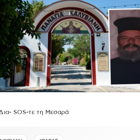
Δια- SOS-τε τη Μεσαρά