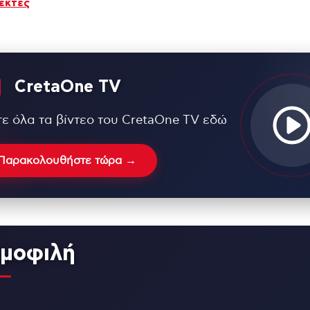
εκτες
CretaOne TV
τε όλα τα βίντεο του CretaOne TV εδώ
Παρακολουθήστε τώρα →
μοφιλή