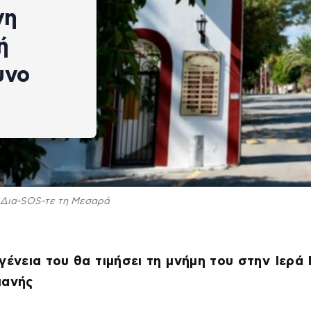
γη
ή
υνο
Δια-SOS-τε τη Μεσαρά
γένεια του θα τιμήσει τη μνήμη του στην Ιερά
ιανής