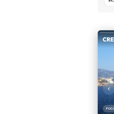
#Κ
FOC