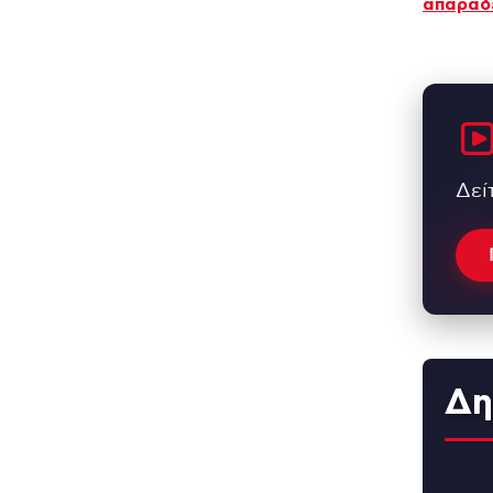
απαράδ
Δεί
Δη