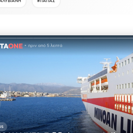
ΑΛΥΒΙΑΝΗ
#ΠΑΠΑΣ
πριν από 5 λεπτά
US