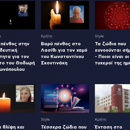
α
Κρήτη
Style
 πένθος στην
Βαρύ πένθος στο
Τα ζώδια που
δευτική
Λασίθι για τον χαμό
ευνοούνται σή
τητα για τον
του Κωνσταντίνου
- Ποιοι είναι οι
το του Θοδωρή
Σκοντινάκη
τυχεροί της ημ
ωνόπουλου
Style
Κρήτη
 θλίψη και
Τέσσερα ζώδια που
Ένταση στο