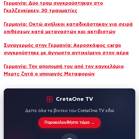
Γερμανία: Δύο τραμ συγκρούστηκαν στο
Γκελζενκίρχεν, 30 τραυματίες
Γερμανία: Οκτώ ανήλικοι καταδικάστηκαν για σειρά
επιθέσεων κατά μεταναστών και ακτιβιστών
Συναγερμός στην Γερμανία: Αεροσκάφος cargo
συγκρούστηκε με άγνωστο αντικείμενο στον αέρα
Γερμανία: Την αποπομπή του από τον καγκελάριο
Μερτς ζητά ο υπουργός Μεταφορών
CretaOne TV
Δείτε όλα τα βίντεο του CretaOne TV εδώ
Παρακολουθήστε τώρα →