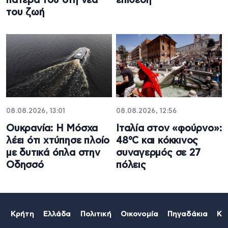
πατέρα του στη νέα
επίθεση
του ζωή
08.08.2026, 13:01
08.08.2026, 12:56
Ουκρανία: Η Μόσχα
Ιταλία στον «φούρνο»:
λέει ότι χτύπησε πλοίο
48°C και κόκκινος
με δυτικά όπλα στην
συναγερμός σε 27
Οδησσό
πόλεις
Κρήτη
Ελλάδα
Πολιτική
Οικονομία
Πηγαδάκια
Κό