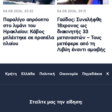
06.08.2026, 20:32
06.08.2026, 20:11
Παραλίγο απρόοπτο
Γαύδος: Συνελήφθη
στο λιμάνι του
18χρονος ως
Ηρακλείου: Κάβος
διακινητής 33
μπλέχτηκε σε προπέλα
μεταναστών – Τους
πλοίου
μετέφερε από τη
Λιβύη έναντι αμοιβής
Κρήτη
Ελλάδα
Πολιτική
Οικονομία
Πηγαδάκια
Κό
Στείλτε μας την είδηση: