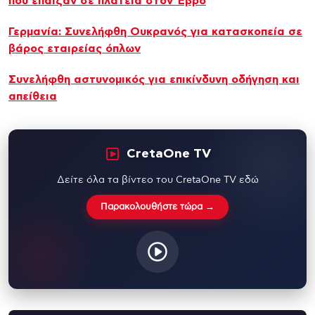
που έπαιζαν σε πλατεία στον Έβρο
Γερμανία: Συνελήφθη Ουκρανός για κατασκοπεία σε
βάρος εταιρείας όπλων
Συνελήφθη αστυνομικός για επικίνδυνη οδήγηση και
απείθεια
CretaOne TV
Δείτε όλα τα βίντεο του CretaOne TV εδώ
Παρακολουθήστε τώρα →