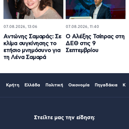
07.08.2026, 13:06
07.08.2026, 11:40
Αντώνης Σαμαράς: Σε
Ο Αλέξης Τσίπρας στη
κλίμα συγκίνησης το
ΔΕΘ στις 9
ετήσιο μνημόσυνο για
Σεπτεμβρίου
τη Λένα Σαμαρά
Κρήτη
Ελλάδα
Πολιτική
Οικονομία
Πηγαδάκια
Κό
Στείλτε μας την είδηση: