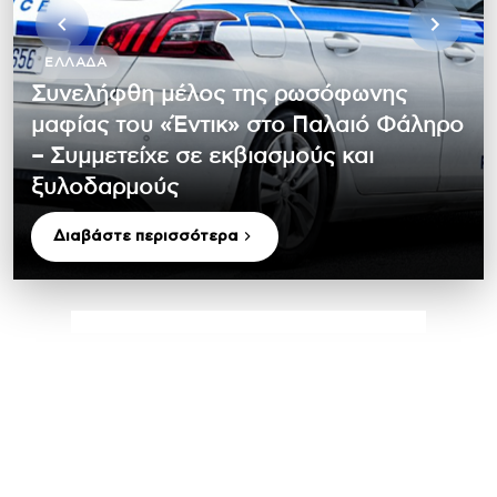
ΕΛΛΆΔΑ
Συνελήφθη μέλος της ρωσόφωνης
μαφίας του «Έντικ» στο Παλαιό Φάληρο
– Συμμετείχε σε εκβιασμούς και
ξυλοδαρμούς
Διαβάστε περισσότερα