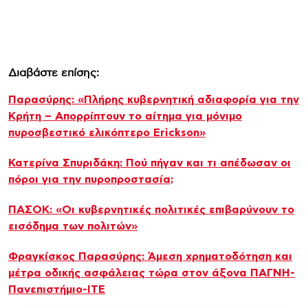
Διαβάστε επίσης:
Παρασύρης: «Πλήρης κυβερνητική αδιαφορία για την
Κρήτη – Απορρίπτουν το αίτημα για μόνιμο
πυροσβεστικό ελικόπτερο Erickson»
Κατερίνα Σπυριδάκη: Πού πήγαν και τι απέδωσαν οι
πόροι για την πυροπροστασία;
ΠΑΣΟΚ: «Οι κυβερνητικές πολιτικές επιβαρύνουν το
εισόδημα των πολιτών»
Φραγκίσκος Παρασύρης: Άμεση χρηματοδότηση και
μέτρα οδικής ασφάλειας τώρα στον άξονα ΠΑΓΝΗ-
Πανεπιστήμιο-ΙΤΕ