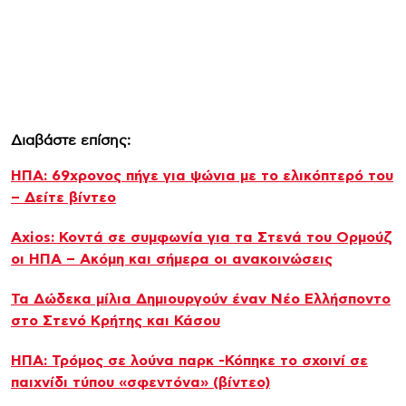
Διαβάστε επίσης:
ΗΠΑ: 69χρονος πήγε για ψώνια με το ελικόπτερό του
– Δείτε βίντεο
Axios: Κοντά σε συμφωνία για τα Στενά του Ορμούζ
οι ΗΠΑ – Ακόμη και σήμερα οι ανακοινώσεις
Τα Δώδεκα μίλια Δημιουργούν έναν Νέο Ελλήσποντο
στο Στενό Κρήτης και Κάσου
ΗΠΑ: Τρόμος σε λούνα παρκ -Κόπηκε το σχοινί σε
παιχνίδι τύπου «σφεντόνα» (βίντεο)