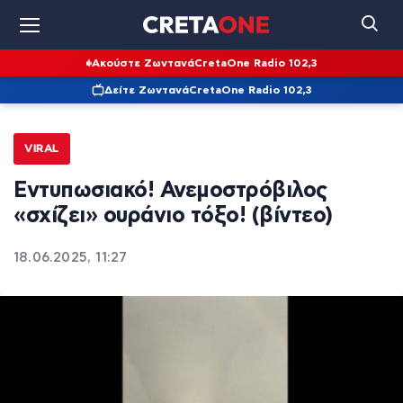
Ακούστε Ζωντανά
CretaOne Radio 102,3
Δείτε Ζωντανά
CretaOne Radio 102,3
VIRAL
Εντυπωσιακό! Ανεμοστρόβιλος
«σχίζει» ουράνιο τόξο! (βίντεο)
18.06.2025, 11:27