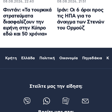
08.08.2026, 22:40
08.08.2026, 21:51
Φιντάν: «Τα τουρκικά
Ιράν: Οι 6 όροι προς
στρατεύματα
τις ΗΠΑ για το
διασφαλίζουν την
άνοιγμα των Στενών
ειρήνη στην Κύπρο
του Ορμούζ
εδώ και 50 χρόνια»
Κρήτη
Ελλάδα
Πολιτική
Οικονομία
Πηγαδάκια
Κό
Στείλτε μας την είδηση: