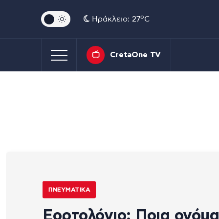
o
Ηράκλειο: 27
C
CretaOne TV
ΠΝΕΥΜΑΤΙΚΆ
Εορτολόγιο: Ποια ονόμ