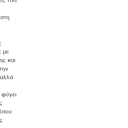
ές του.
(στη
ς
 με
ης και
την
 αλλά
 φύγει
ς
 όπου
ς