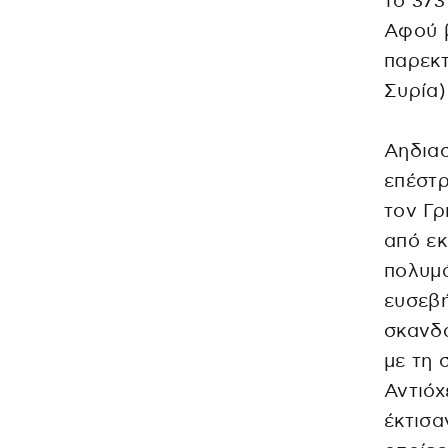
το 373
Αφού β
παρεκτ
Συρία)
Αηδιασ
επέστρ
τον Γρ
από εκ
πολυμά
ευσεβή
σκανδά
με τη 
Αντιόχ
έκτισα