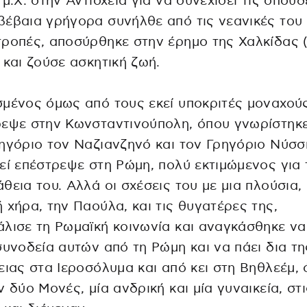
 μ.Χ. στην Αντιόχεια για να συνεχίσει τις σπουδ
έβαια γρήγορα συνήλθε από τις νεανικές του
ροπές, αποσύρθηκε στην έρημο της Χαλκίδας 
 και ζούσε ασκητική ζωή.
μένος όμως από τους εκεί υποκριτές μοναχού
εψε στην Κωνσταντινούπολη, όπου γνωρίστηκε
ηγόριο τον Ναζιανζηνό και τον Γρηγόριο Νύσσ
εί επέστρεψε στη Ρώμη, πολύ εκτιμώμενος για 
θεια του. Αλλά οι σχέσεις του με μια πλούσια,
 χήρα, την Παούλα, και τις θυγατέρες της,
λισε τη Ρωμαϊκή κοινωνία και αναγκάσθηκε να
συνοδεία αυτών από τη Ρώμη και να πάει δια τη
ειας στα Ιεροσόλυμα και από κει στη Βηθλεέμ,
ν δύο Μονές, μία ανδρική και μία γυναικεία, στι