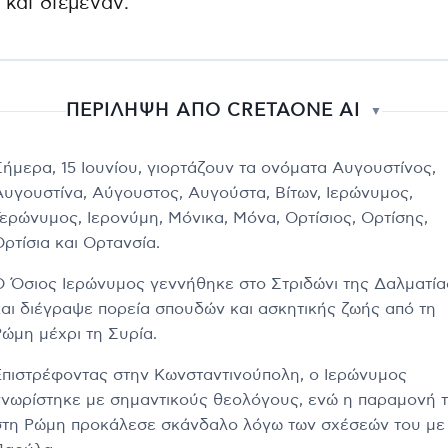
 και διέμεναν.
ΠΕΡΙΛΗΨΗ ΑΠΟ CRETAONE AI
▼
Σήμερα, 15 Ιουνίου, γιορτάζουν τα ονόματα Αυγουστίνος,
Αυγουστίνα, Αύγουστος, Αυγούστα, Βίτων, Ιερώνυμος,
Γερώνυμος, Ιερονύμη, Μόνικα, Μόνα, Ορτίσιος, Ορτίσης,
ρτίσια και Ορτανσία.
Ο Όσιος Ιερώνυμος γεννήθηκε στο Στριδώνι της Δαλματία
και διέγραψε πορεία σπουδών και ασκητικής ζωής από τη
Ρώμη μέχρι τη Συρία.
Επιστρέφοντας στην Κωνσταντινούπολη, ο Ιερώνυμος
γνωρίστηκε με σημαντικούς θεολόγους, ενώ η παραμονή 
στη Ρώμη προκάλεσε σκάνδαλο λόγω των σχέσεών του με