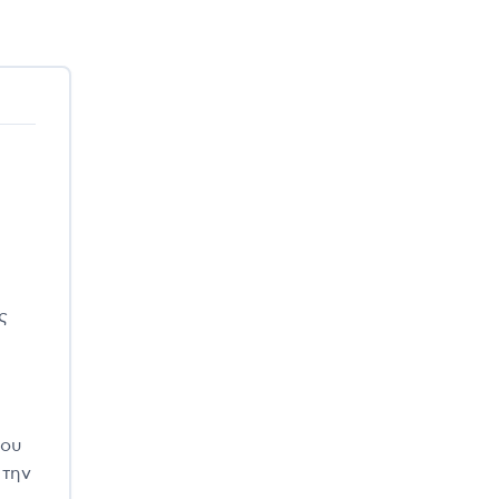
ς
του
 την