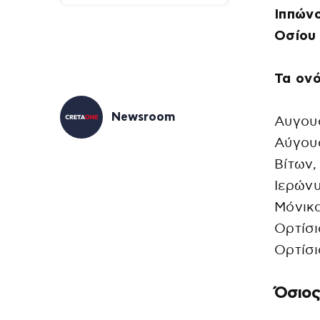
Ιππώνο
Οσίου 
Τα ονό
Newsroom
Αυγουσ
Αύγου
Βίτων,
Ιερώνυ
Μόνικα
Ορτίσι
Ορτίσι
Όσιος