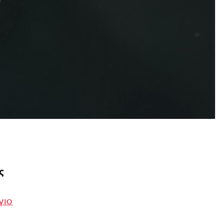
υς
γιο