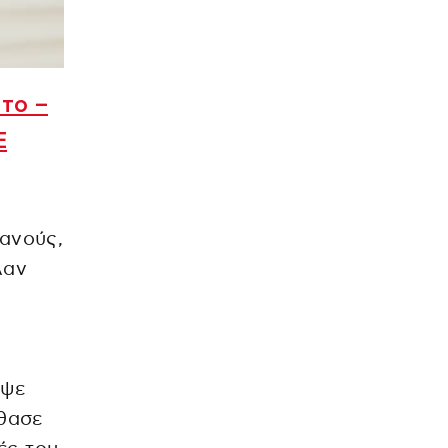
το –
Ε
ιανούς,
λαν
εψε
φθασε