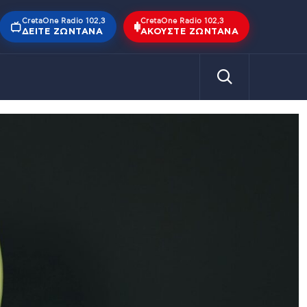
CretaOne Radio 102,3
CretaOne Radio 102,3
ΔΕΊΤΕ ΖΩΝΤΑΝΆ
ΑΚΟΎΣΤΕ ΖΩΝΤΑΝΆ