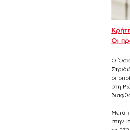
Κρήτη
Οι π
Ο Όσιο
Στριδώ
οι οπο
στη Ρώ
διαφθ
Μετά τ
στην Ι