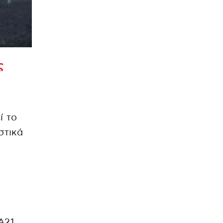
ς
ί το
στικά
Α21