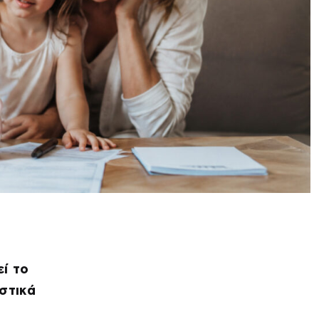
εί το
στικά