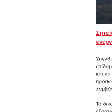
Σητεί
ενεργ
Υπενθυ
επίδομ
και να
προσωρ
λαμβά
Το δικ
εξαρτ