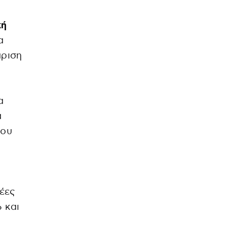
κή
α
άριση
α
α
του
έες
 και