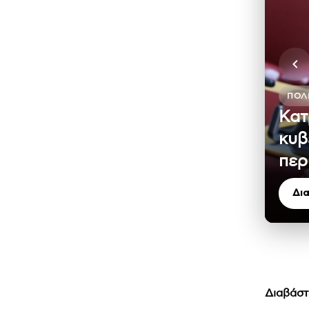
ΠΟΛΙ
Κατ
κυβ
περ
Δι
Διαβάστ