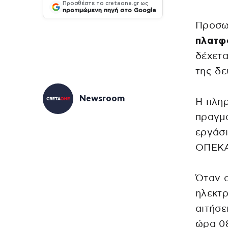
Προσθέστε το cretaone.gr ως
προτιμώμενη πηγή στο Google
Προσωρ
πλατφ
δέχετα
της δε
Newsroom
Η πληρ
πραγμα
εργάσι
ΟΠΕΚΑ
Όταν ο
ηλεκτρ
αιτήσε
ώρα 08