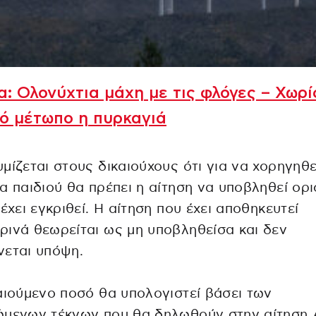
α: Ολονύχτια μάχη με τις φλόγες – Χωρί
ό μέτωπο η πυρκαγιά
μίζεται στους δικαιούχους ότι για να χορηγηθε
α παιδιού θα πρέπει η αίτηση να υποβληθεί ορι
 έχει εγκριθεί. Η αίτηση που έχει αποθηκευτεί
ινά θεωρείται ως μη υποβληθείσα και δεν
νεται υπόψη.
αιούμενο ποσό θα υπολογιστεί βάσει των
ώμενων τέκνων που θα δηλωθούν στην αίτηση 