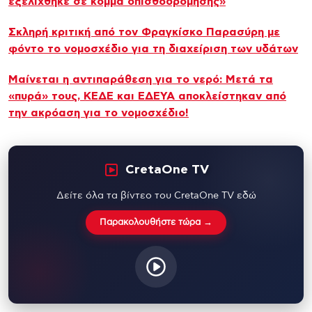
εξελίχθηκε σε κόμμα οπισθοδρόμησης»
Σκληρή κριτική από τον Φραγκίσκο Παρασύρη με
φόντο το νομοσχέδιο για τη διαχείριση των υδάτων
Μαίνεται η αντιπαράθεση για το νερό: Μετά τα
«πυρά» τους, ΚΕΔΕ και ΕΔΕΥΑ αποκλείστηκαν από
την ακρόαση για το νομοσχέδιο!
CretaOne TV
Δείτε όλα τα βίντεο του CretaOne TV εδώ
Παρακολουθήστε τώρα →