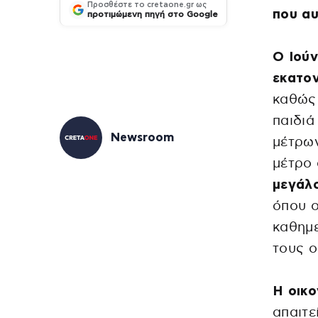
Προσθέστε το cretaone.gr ως
που α
προτιμώμενη πηγή στο Google
Ο Ιούν
εκατο
καθώς 
παιδιά
Newsroom
μέτρων
μέτρο
μεγάλο
όπου ο
καθημ
τους ο
Η οικο
απαιτε