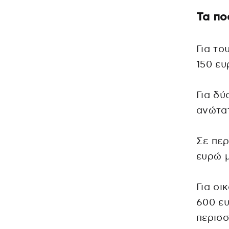
Τα πο
Για το
150 ευ
Για δύ
ανώτατ
Σε περ
ευρώ μ
Για οι
600 ευ
περισσ