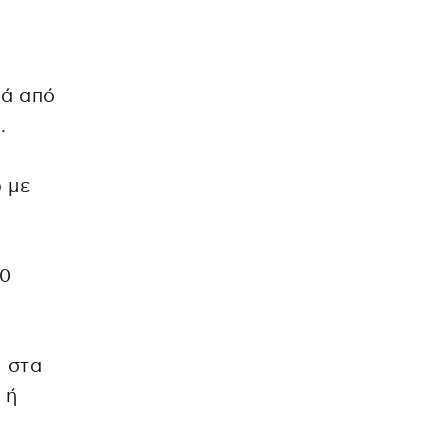
νά από
.
 με
50
ι στα
 ή
.