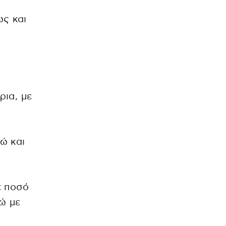
ως και
ρια, με
ρώ και
ε ποσό
ώ με