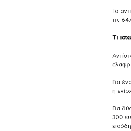
Τα αντ
τις 64
Τι ισ
Αντίστ
ελαφρ
Για έν
η ενίσ
Για δύ
300 ευ
εισόδη