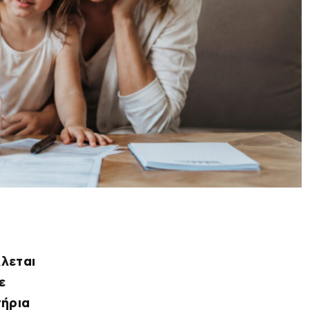
λεται
ε
τήρια