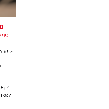
τη
κης
το 80%
α
ιθμό
τικών