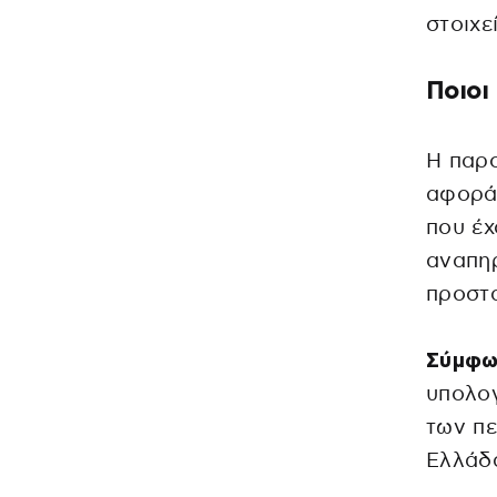
στοιχ
Ποιοι
Η παρο
αφορά 
που έ
αναπηρ
προστα
Σύμφω
υπολογ
των πε
Ελλάδ