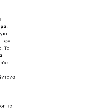
α
ώρα
,
για
ο των
. Το
αι
ίοδο
έντονα
άση τα