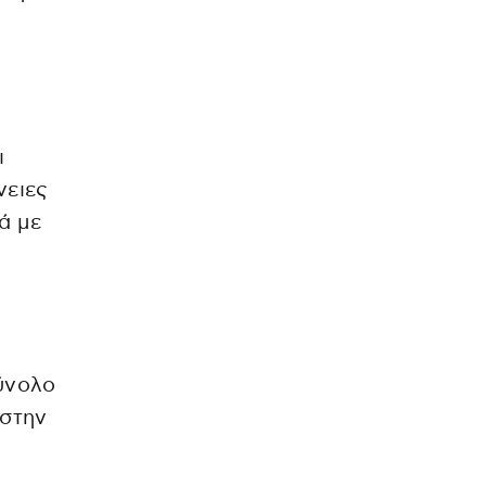
ι
νειες
ά με
σύνολο
 στην