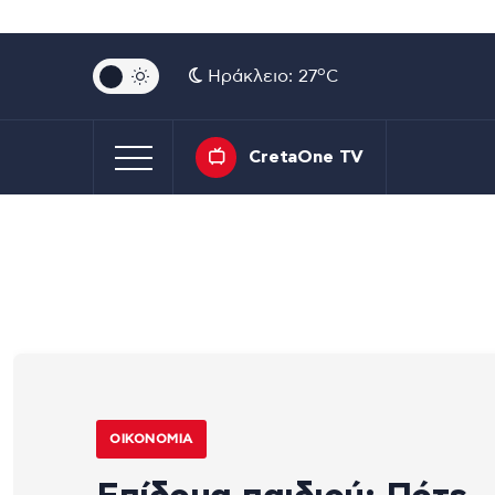
o
Ηράκλειο: 27
C
CretaOne TV
ΟΙΚΟΝΟΜΊΑ