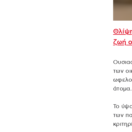
Θλίψη
ζωή ο
Ουσιασ
των οι
ωφελού
άτομα.
Το ύψο
των πα
κριτηρ