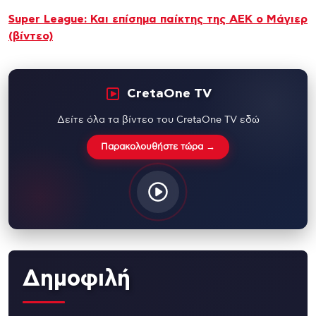
Super League: Και επίσημα παίκτης της ΑΕΚ ο Μάγιερ
(βίντεο)
CretaOne TV
Δείτε όλα τα βίντεο του CretaOne TV εδώ
Παρακολουθήστε τώρα →
Δημοφιλή