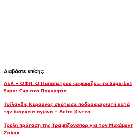
Διαβάστε επίσης:
ΑΕΚ – ΟΦΗ: Ο Παπαπέτρου «σφυρίζει» το Superbet
Super Cup στο Παγκρήτιο
Ταϊλάνδη: Κεραυνός σκότωσε ποδοσφαιριστή κατά
την διάρκεια αγώνα – Δείτε βίντεο
Τρελή πρόταση της Τραμπζονσπόρ για τον Μοχάμεντ
Σαλάχ