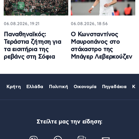
06.08.2026, 19:21
06.08.2026, 18:56
Παναθηναϊκός:
Ο Κωνσταντίνος
Τεράστια ζήτηση για
Μαυροπάνος στο
τα εισιτήρια της
στόχαστρο της
ρεβάνς στη Σόφια
Μπάγερ Λεβερκούζεν
Κρήτη
Ελλάδα
Πολιτική
Οικονομία
Πηγαδάκια
Κό
Στείλτε μας την είδηση: