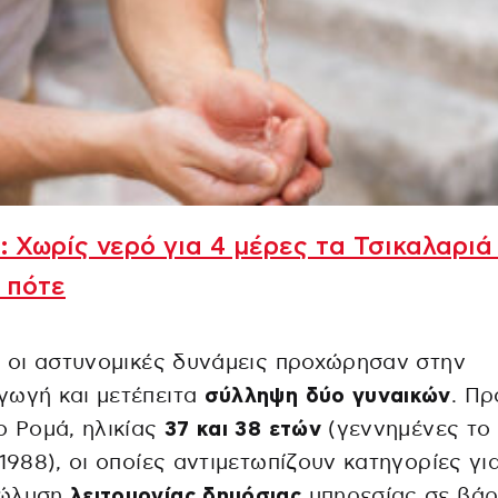
: Χωρίς νερό για 4 μέρες τα Τσικαλαριά
 πότε
, οι αστυνομικές δυνάμεις προχώρησαν στην
γωγή και μετέπειτα
σύλληψη δύο γυναικών
. Πρ
ο Ρομά, ηλικίας
37 και 38 ετών
(γεννημένες το
 1988), οι οποίες αντιμετωπίζουν κατηγορίες γι
ώλυση
λειτουργίας δημόσιας
υπηρεσίας σε βά