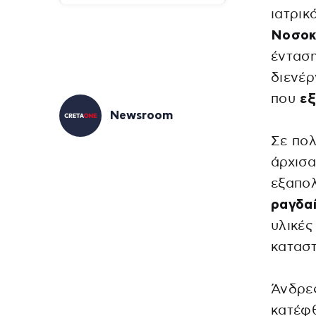
ιατρικ
Νοσοκ
έντασ
διενέ
που
εξ
Newsroom
Σε πο
άρχισα
εξαπολ
ραγδα
υλικές
καταστ
Άνδρε
κατέφ