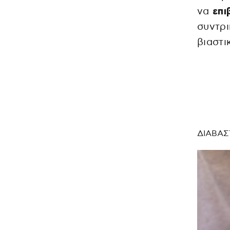
να
επι
συντρι
βιαστι
ΔΙΑΒΑΣ