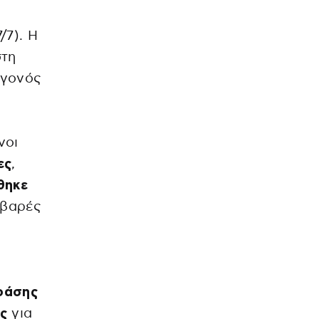
/7). Η
στη
εγονός
νοι
ες
,
θηκε
οβαρές
ράσης
ς
για