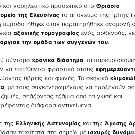
ό και νοσηλευτικό προσωπικό στο
Θριάσιο
ομείο της Ελευσίνας
το απόγευμα της Τρίτης (7
η πυροδοτήθηκε όταν παρατηρήθηκε αναμονή 
ργεια
αξονικής τομογραφίας
ενός ασθενούς, γ
όργισε την ομάδα των συγγενών του
.
λύ σύντομο
χρονικό διάστημα
, οι παρευρισκόμε
ν να επιτίθενται φραστικά στους
εφημερεύοντ
ύοντας ύβρεις και φωνές. Το σκηνικό
κλιμακώ
ία
, με τους συγκεντρωμένους να προξενούν σ
 ζημιές, σπάζοντας τζάμια από τα γκισέ και
ρέφοντας διάφορα αντικείμενα.
ς της
Ελληνικής Αστυνομίας
και της
Άμεσης Δ
θασαν ταχύτατα στο σημείο με
ισχυρές δυνάμει