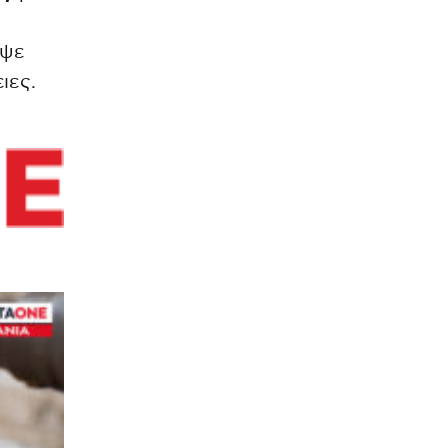
ιψε
ιες.