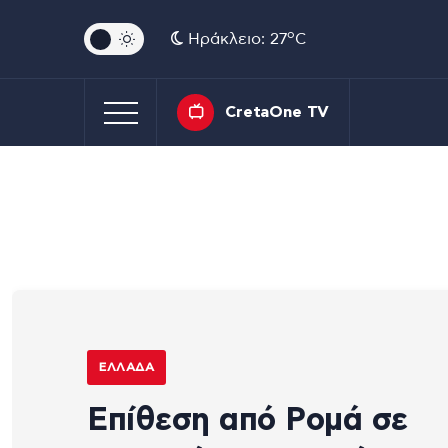
o
Ηράκλειο: 27
C
CretaOne TV
ΕΛΛΆΔΑ
Επίθεση από Ρομά σε