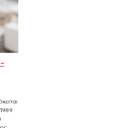
 –
όκειται
 1989
α
ρος