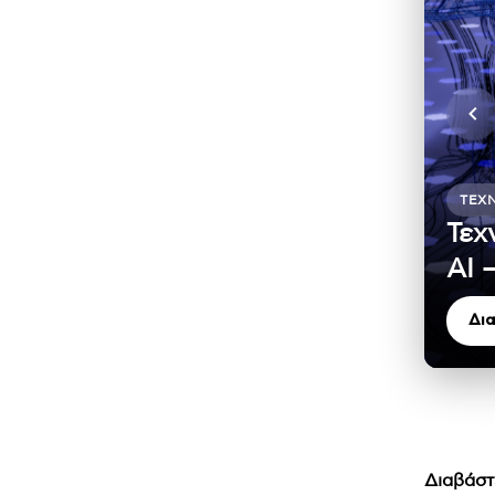
ΤΕΧ
Τεχ
ΑΙ 
Δι
Διαβάστ