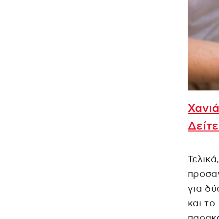
Χανιά
Δείτε
Τελικά
προσα
για δύ
και το
παρακ