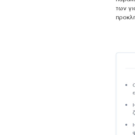
των γι
προκλ