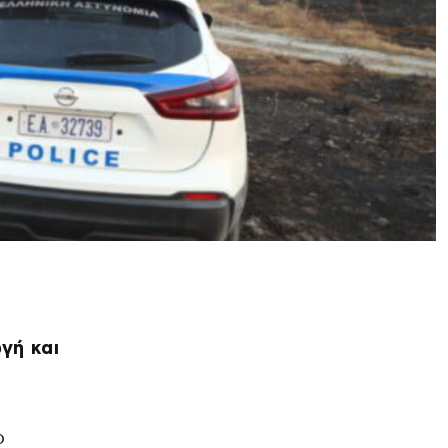
γή και
ο